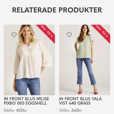
RELATERADE PRODUKTER
REA −50 %
REA −50 %
IN FRONT BLUS MEJSE
IN FRONT BLUS YALA
PIXBO 003 EGGSHELL
VIST 640 GRASS
860
kr
430
kr
720
kr
360
kr