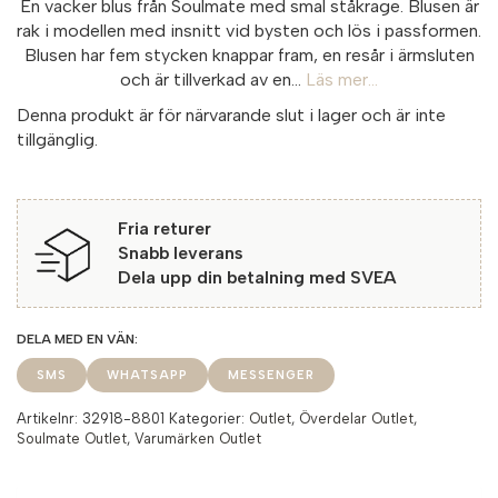
En vacker blus från Soulmate med smal ståkrage. Blusen är
rak i modellen med insnitt vid bysten och lös i passformen.
Blusen har fem stycken knappar fram, en resår i ärmsluten
och är tillverkad av en...
Läs mer...
Denna produkt är för närvarande slut i lager och är inte
tillgänglig.
Fria returer
Snabb leverans
Dela upp din betalning med SVEA
SMS
WHATSAPP
MESSENGER
Artikelnr:
32918-8801
Kategorier:
Outlet
,
Överdelar Outlet
,
Soulmate Outlet
,
Varumärken Outlet