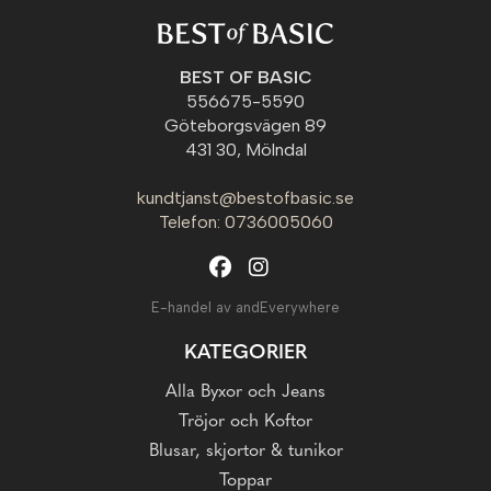
BEST OF BASIC
556675-5590
Göteborgsvägen 89
431 30, Mölndal
kundtjanst@bestofbasic.se
Telefon: 0736005060
E-handel av andEverywhere
KATEGORIER
Alla Byxor och Jeans
Tröjor och Koftor
Blusar, skjortor & tunikor
Toppar