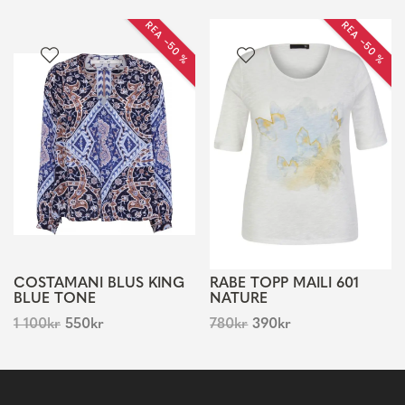
REA −50 %
REA −50 %
COSTAMANI BLUS KING
RABE TOPP MAILI 601
BLUE TONE
NATURE
1 100
kr
550
kr
780
kr
390
kr