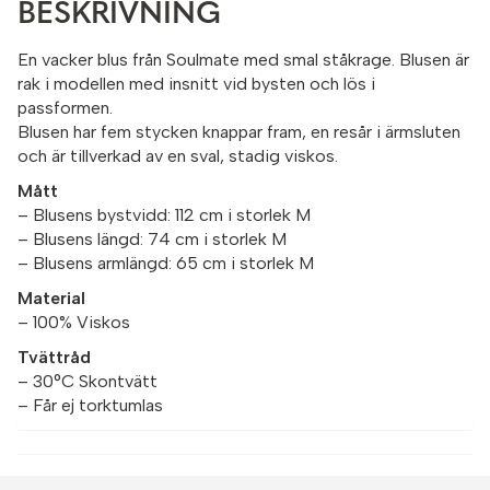
BESKRIVNING
En vacker blus från Soulmate med smal ståkrage. Blusen är
rak i modellen med insnitt vid bysten och lös i
passformen.
Blusen har fem stycken knappar fram, en resår i ärmsluten
och är tillverkad av en sval, stadig viskos.
Mått
– Blusens bystvidd: 112 cm i storlek M
– Blusens längd: 74 cm i storlek M
– Blusens armlängd: 65 cm i storlek M
Material
– 100% Viskos
Tvättråd
– 30°C Skontvätt
– Får ej torktumlas