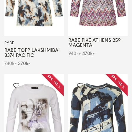
RABE PIKÉ ATHENS 259
RABE
MAGENTA
RABE TOPP LAKSHMIBAI
940
kr
470
kr
3374 PACIFIC
740
kr
370
kr
REA −50 %
REA −50 %