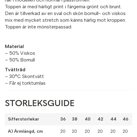
Toppen är med härligt print i färgerna grönt och brunt.
Den är tillverkad av en sval och skön bomull- och viskos
mix med mycket stretch som känns härlig mot kroppen.
Toppen är inte mönsterpassad.
Material
– 50% Viskos
– 50% Bomull
Tvättråd
– 30°C Skontvätt
– Får ej torktumlas
STORLEKSGUIDE
Sifferstorlekar
36
38
40
42
44
46
A) Ärmlängd, cm
20
20
20
20
20
20