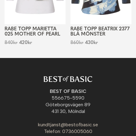
RABE TOPP MARIETTA
RABE TOPP BEATRIX 2377
025 MOTHER OF PEARL
BLÅ MÖNSTER
840
kr
420
kr
860
kr
430
kr
BEST OF BASIC
556675-5590
Göteborgsvägen 89
431 30, Mölndal
kundtjanst@bestofbasic.se
Telefon: 0736005060