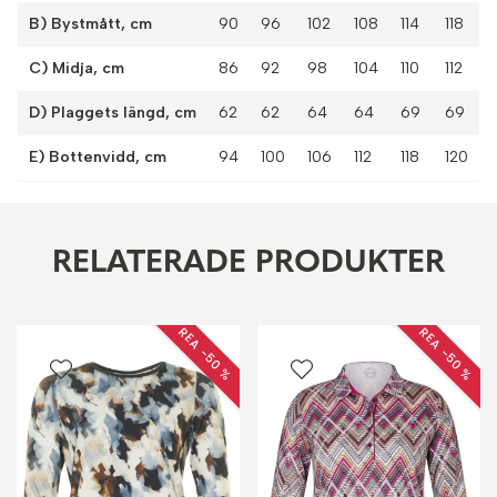
B) Bystmått, cm
90
96
102
108
114
118
C) Midja, cm
86
92
98
104
110
112
D) Plaggets längd, cm
62
62
64
64
69
69
E) Bottenvidd, cm
94
100
106
112
118
120
RELATERADE PRODUKTER
REA −50 %
REA −50 %