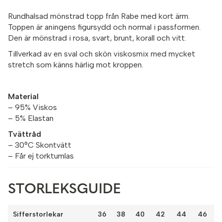
Rundhalsad mönstrad topp från Rabe med kort ärm.
Toppen är aningens figursydd och normal i passformen.
Den är mönstrad i rosa, svart, brunt, korall och vitt.
Tillverkad av en sval och skön viskosmix med mycket
stretch som känns härlig mot kroppen.
Material
– 95% Viskos
– 5% Elastan
Tvättråd
– 30°C Skontvätt
– Får ej torktumlas
STORLEKSGUIDE
Sifferstorlekar
36
38
40
42
44
46