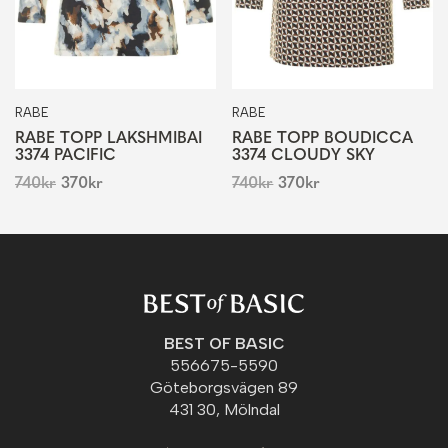
RABE
RABE
RABE TOPP LAKSHMIBAI
RABE TOPP BOUDICCA
3374 PACIFIC
3374 CLOUDY SKY
740
kr
370
kr
740
kr
370
kr
BEST OF BASIC
556675-5590
Göteborgsvägen 89
431 30, Mölndal