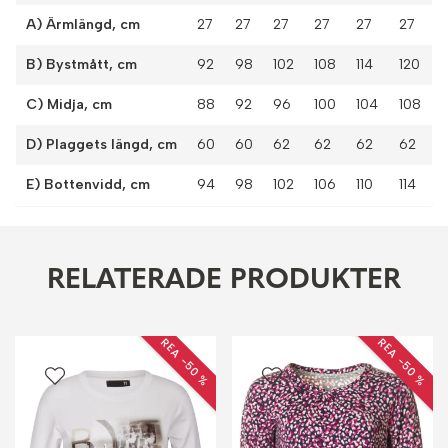
A) Ärmlängd, cm
27
27
27
27
27
27
B) Bystmått, cm
92
98
102
108
114
120
C) Midja, cm
88
92
96
100
104
108
D) Plaggets längd, cm
60
60
62
62
62
62
E) Bottenvidd, cm
94
98
102
106
110
114
RELATERADE PRODUKTER
REA −50 %
REA −50 %