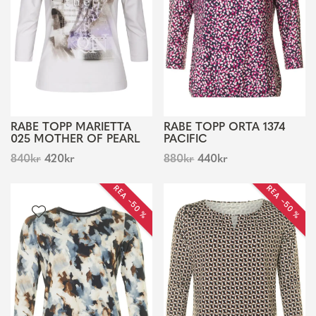
RABE TOPP MARIETTA
RABE TOPP ORTA 1374
025 MOTHER OF PEARL
PACIFIC
840
kr
420
kr
880
kr
440
kr
REA −50 %
REA −50 %