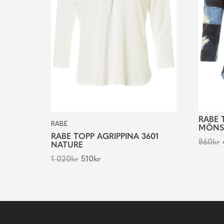
RABE 
RABE
MÖNS
RABE TOPP AGRIPPINA 3601
860
kr
NATURE
1 020
kr
510
kr