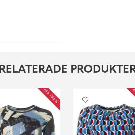
RELATERADE PRODUKTE
REA −50 %
R