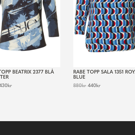
TOPP BEATRIX 2377 BLÅ
RABE TOPP SALA 1351 RO
TER
BLUE
430
kr
880
kr
440
kr