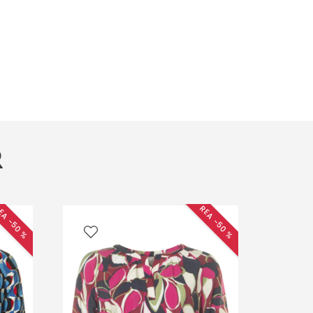
R
EA −50 %
REA −50 %