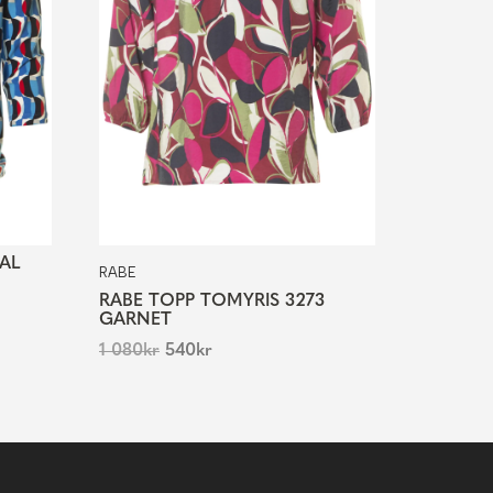
YAL
RABE
RABE TOPP TOMYRIS 3273
GARNET
1 080
kr
540
kr