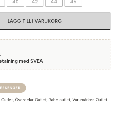
40
42
44
46
LÄGG TILL I VARUKORG
s
betalning med SVEA
ESSENGER
:
Outlet
,
Överdelar Outlet
,
Rabe outlet
,
Varumärken Outlet