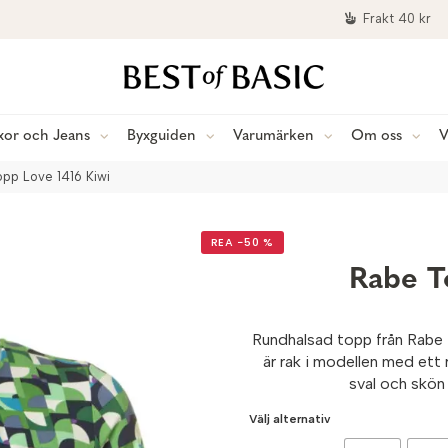
Frakt 40 kr
xor och Jeans
Byxguiden
Varumärken
Om oss
V
pp Love 1416 Kiwi
REA −50 %
Rabe T
Rundhalsad topp från Rabe i
är rak i modellen med ett r
sval och skön
Välj alternativ