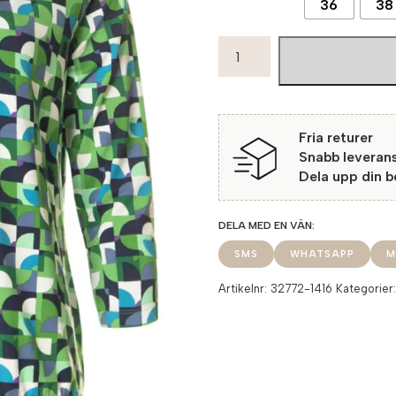
36
38
Rabe
Topp
Love
1416
Kiwi
Fria returer
mängd
Snabb leveran
Dela upp din 
SMS
WHATSAPP
M
Artikelnr:
32772-1416
Kategorier