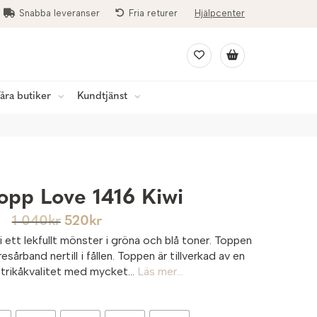
Snabba leveranser
Fria returer
Hjälpcenter
åra butiker
Kundtjänst
opp Love 1416 Kiwi
1 040
kr
520
kr
 ett lekfullt mönster i gröna och blå toner. Toppen
esårband nertill i fållen. Toppen är tillverkad av en
 trikåkvalitet med mycket...
Läs mer...