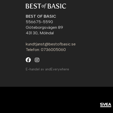
BEST OF BASIC
556675-5590
Göteborgsvägen 89
431 30, Mölndal
kundtjanst@bestofbasic.se
Telefon: 0736005060
E-handel av andEverywhere