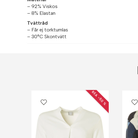
– 92% Viskos
– 8% Elastan
Tvättråd
– Får ej torktumlas
– 30°C Skontvätt
REA −50 %