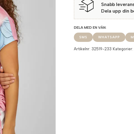
Snabb leveran
Dela upp din 
SMS
WHATSAPP
M
Artikelnr:
32519-233
Kategorier