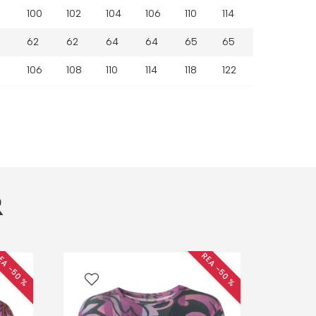
100
102
104
106
110
114
62
62
64
64
65
65
106
108
110
114
118
122
R
EA −50 %
REA −50 %