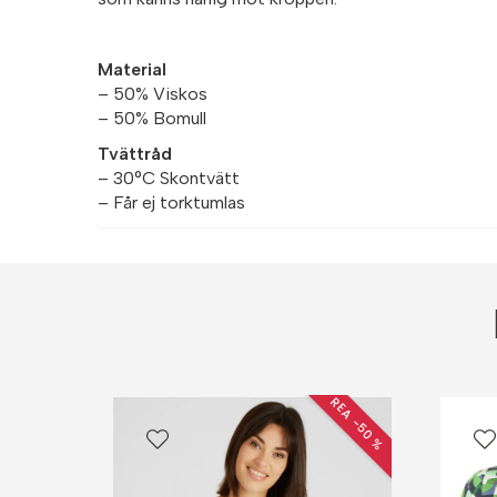
Material
– 50% Viskos
– 50% Bomull
Tvättråd
– 30°C Skontvätt
– Får ej torktumlas
REA −50 %