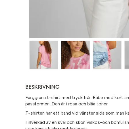
BESKRIVNING
Färggrann t-shirt med tryck från Rabe med kort ärm
passformen. Den är i rosa och blåa toner.
T-shirten har ett band vid vänster sida som man ka
Tillverkad av en sval och skön viskos-och bomull
som känns härlig mot kroppen.