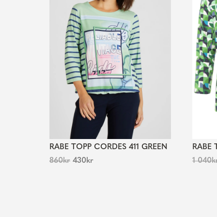
RABE TOPP CORDES 411 GREEN
RABE 
860
kr
430
kr
1 040
k