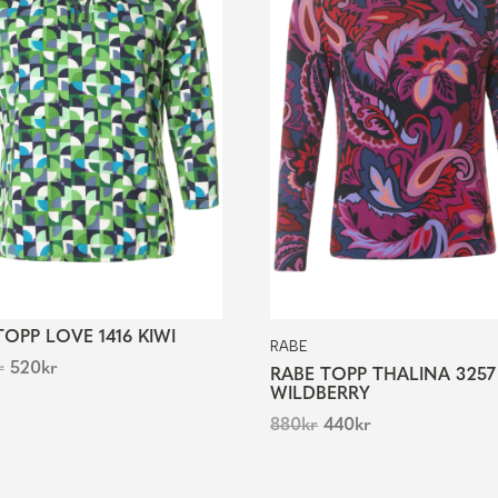
TOPP LOVE 1416 KIWI
RABE
r
520
kr
RABE TOPP THALINA 3257
WILDBERRY
880
kr
440
kr