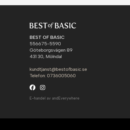
BEST OF BASIC
556675-5590
Göteborgsvägen 89
431 30, Mölndal
kundtjanst@bestofbasic.se
Telefon: 0736005060
E-handel av andEverywhere