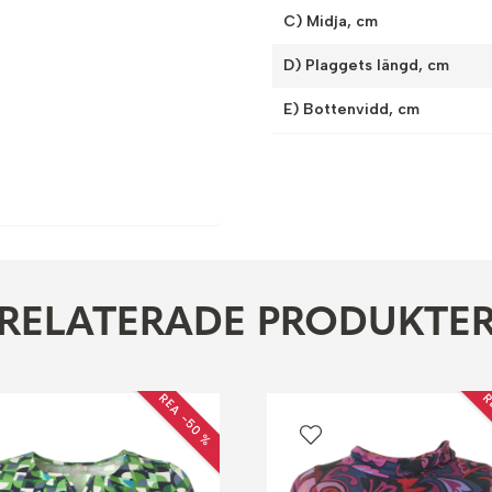
C) Midja, cm
D) Plaggets längd, cm
E) Bottenvidd, cm
RELATERADE PRODUKTE
REA −50 %
R