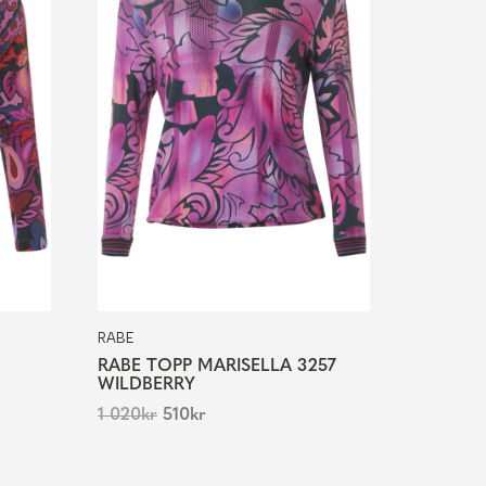
RABE
RABE TOPP MARISELLA 3257
WILDBERRY
1 020
kr
510
kr