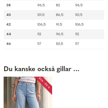
38
96,5
82
96,5
40
101,5
86,5
101,5
42
106,5
91,5
106,5
44
112
96,5
112
46
117
101,5
117
Du kanske också gillar …
REA −50 %