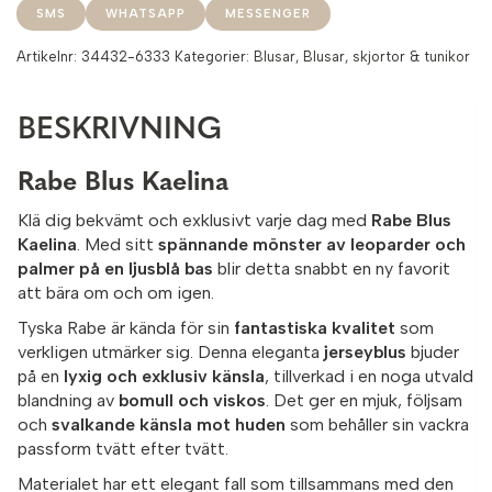
SMS
WHATSAPP
MESSENGER
Artikelnr:
34432-6333
Kategorier:
Blusar
,
Blusar, skjortor & tunikor
BESKRIVNING
Rabe Blus Kaelina
Klä dig bekvämt och exklusivt varje dag med
Rabe Blus
Kaelina
. Med sitt
spännande mönster av leoparder och
palmer på en ljusblå bas
blir detta snabbt en ny favorit
att bära om och om igen.
Tyska Rabe är kända för sin
fantastiska kvalitet
som
verkligen utmärker sig. Denna eleganta
jerseyblus
bjuder
på en
lyxig och exklusiv känsla
, tillverkad i en noga utvald
blandning av
bomull och viskos
. Det ger en mjuk, följsam
och
svalkande känsla mot huden
som behåller sin vackra
passform tvätt efter tvätt.
Materialet har ett elegant fall som tillsammans med den