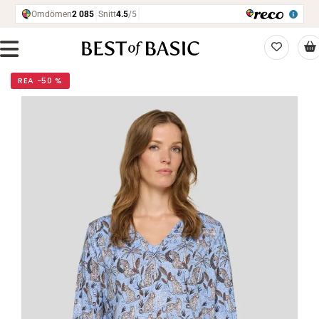
REA −50 %