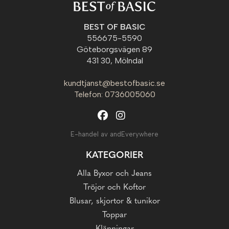
BEST OF BASIC
556675-5590
Göteborgsvägen 89
431 30, Mölndal
kundtjanst@bestofbasic.se
Telefon: 0736005060
E-handel av andEverywhere
KATEGORIER
Alla Byxor och Jeans
Tröjor och Koftor
Blusar, skjortor & tunikor
Toppar