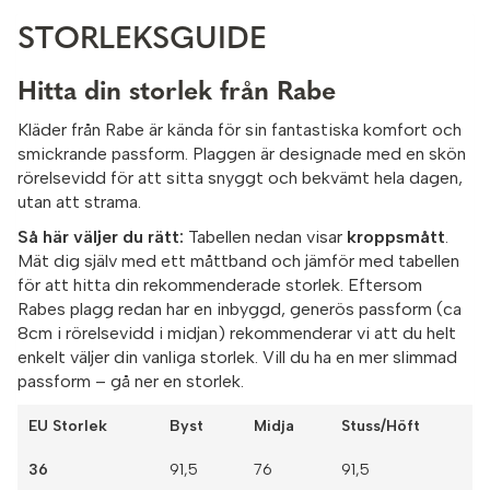
STORLEKSGUIDE
Hitta din storlek från Rabe
Kläder från Rabe är kända för sin fantastiska komfort och
smickrande passform. Plaggen är designade med en skön
rörelsevidd för att sitta snyggt och bekvämt hela dagen,
utan att strama.
Så här väljer du rätt:
Tabellen nedan visar
kroppsmått
.
Mät dig själv med ett måttband och jämför med tabellen
för att hitta din rekommenderade storlek. Eftersom
Rabes plagg redan har en inbyggd, generös passform (ca
8cm i rörelsevidd i midjan) rekommenderar vi att du helt
enkelt väljer din vanliga storlek. Vill du ha en mer slimmad
passform – gå ner en storlek.
EU Storlek
Byst
Midja
Stuss/Höft
36
91,5
76
91,5