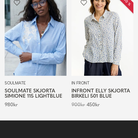
SOULMATE
IN FRONT
SOULMATE SKJORTA
INFRONT ELLY SKJORTA
SIMIONE 115 LIGHTBLUE
BIRKELI 501 BLUE
980
kr
900
kr
450
kr