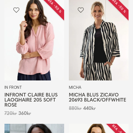
REA −50 %
REA −50 %
IN FRONT
MICHA
INFRONT CLAIRE BLUS
MICHA BLUS ZICAVO
LAOGHAIRE 205 SOFT
20693 BLACK/OFFWHITE
ROSE
880
kr
440
kr
720
kr
360
kr
REA −50 %