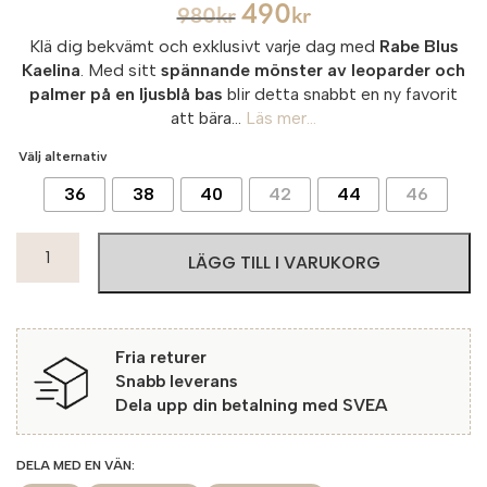
490
980
kr
kr
Klä dig bekvämt och exklusivt varje dag med
Rabe Blus
Kaelina
. Med sitt
spännande mönster av leoparder och
palmer på en ljusblå bas
blir detta snabbt en ny favorit
att bära...
Läs mer...
Välj alternativ
36
38
40
42
44
46
Rabe
LÄGG TILL I VARUKORG
Blus
Kaelina
6333
Blue
Fria returer
Wild
Snabb leverans
mängd
Dela upp din betalning med SVEA