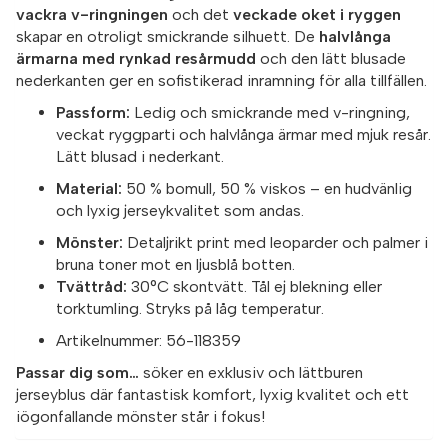
vackra v-ringningen
och det
veckade oket i ryggen
skapar en otroligt smickrande silhuett. De
halvlånga
ärmarna med rynkad resårmudd
och den lätt blusade
nederkanten ger en sofistikerad inramning för alla tillfällen.
Passform:
Ledig och smickrande med v-ringning,
veckat ryggparti och halvlånga ärmar med mjuk resår.
Lätt blusad i nederkant.
Material:
50 % bomull, 50 % viskos – en hudvänlig
och lyxig jerseykvalitet som andas.
Mönster:
Detaljrikt print med leoparder och palmer i
bruna toner mot en ljusblå botten.
Tvättråd:
30°C skontvätt. Tål ej blekning eller
torktumling. Stryks på låg temperatur.
Artikelnummer:
56-118359
Passar dig som…
söker en exklusiv och lättburen
jerseyblus där fantastisk komfort, lyxig kvalitet och ett
iögonfallande mönster står i fokus!