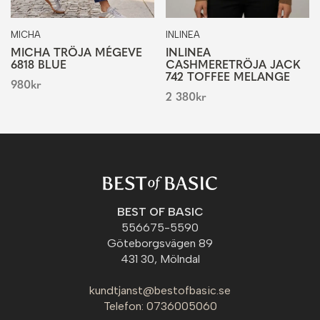
MICHA
INLINEA
MICHA TRÖJA MÉGEVE
INLINEA
6818 BLUE
CASHMERETRÖJA JACK
742 TOFFEE MELANGE
980
kr
2 380
kr
BEST OF BASIC
556675-5590
Göteborgsvägen 89
431 30, Mölndal
kundtjanst@bestofbasic.se
Telefon: 0736005060