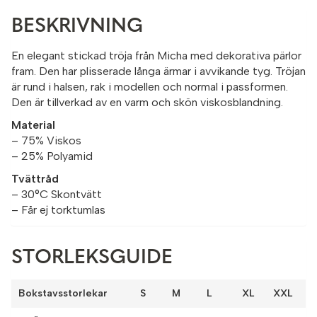
BESKRIVNING
En elegant stickad tröja från Micha med dekorativa pärlor
fram. Den har plisserade långa ärmar i avvikande tyg. Tröjan
är rund i halsen, rak i modellen och normal i passformen.
Den är tillverkad av en varm och skön viskosblandning.
Material
– 75% Viskos
– 25% Polyamid
Tvättråd
– 30°C Skontvätt
– Får ej torktumlas
STORLEKSGUIDE
Bokstavsstorlekar
S
M
L
XL
XXL