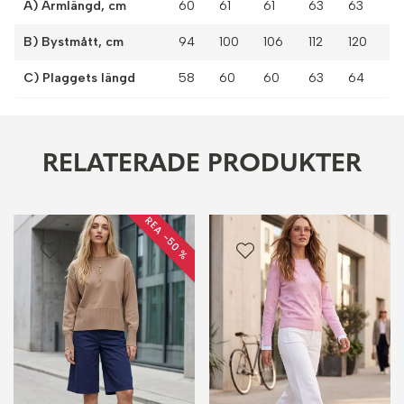
A) Ärmlängd, cm
60
61
61
63
63
B) Bystmått, cm
94
100
106
112
120
C) Plaggets längd
58
60
60
63
64
RELATERADE PRODUKTER
REA −50 %