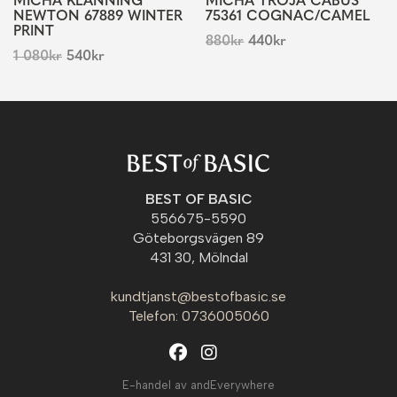
MICHA KLÄNNING
MICHA TRÖJA CABUS
NEWTON 67889 WINTER
75361 COGNAC/CAMEL
PRINT
880
kr
440
kr
1 080
kr
540
kr
BEST OF BASIC
556675-5590
Göteborgsvägen 89
431 30, Mölndal
kundtjanst@bestofbasic.se
Telefon: 0736005060
E-handel av andEverywhere