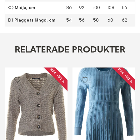
C) Midja, cm
86
92
100
108
116
D) Plaggets längd, cm
54
56
58
60
62
RELATERADE PRODUKTER
REA −50 %
REA −50 %