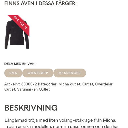
FINNS ÄVEN I DESSA FÄRGER:
REA −50 %
SMS
WHATSAPP
MESSENGER
Artikelnr:
33000-2
Kategorier:
Micha outlet
,
Outlet
,
Överdelar
Outlet
,
Varumärken Outlet
BESKRIVNING
Långärmad tröja med liten volang-ståkrage från Micha.
Tröjan är rak i modellen, normal i passformen och den har