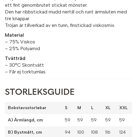
ett fint genombrutet stickat mönster.
Den har ribbstickad mudd nertill och runt ärmsluten med
tre knappar.
Tröjan är tillverkad av en tunn, finstickad viskosmix.
Material
– 75% Viskos
– 25% Polyamid
Tvättråd
– 30°C Skontvätt
– Får ej torktumlas
STORLEKSGUIDE
Bokstavsstorlekar
S
M
L
XL
XXL
A) Ärmlängd, cm
59
59
59
59
59
B) Bystmått, cm
94
100
108
116
124