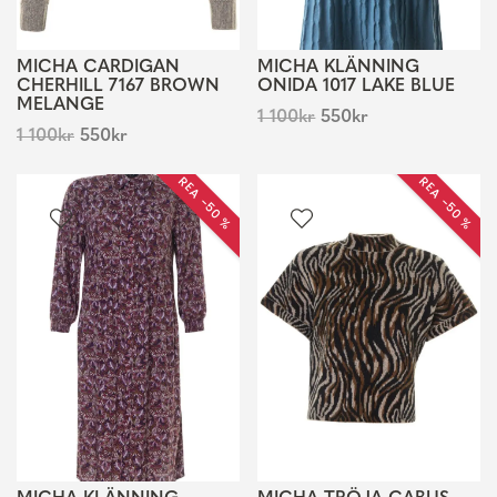
MICHA CARDIGAN
MICHA KLÄNNING
CHERHILL 7167 BROWN
ONIDA 1017 LAKE BLUE
MELANGE
1 100
kr
550
kr
1 100
kr
550
kr
REA −50 %
REA −50 %