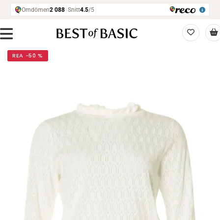
REA −50 %