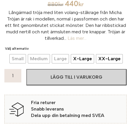
440
880
kr
kr
Långärmad tröja med liten volang-ståkrage från Micha.
Tröjan är rak i modellen, normal i passformen och den har
ett fint genombrutet stickat mönster. Den har ribbstickad
mudd nertill och runt ärmsluten med tre knappar. Tröjan är
tillverkad...
Läs mer...
Välj alternativ
Small
Medium
Large
X-Large
XX-Large
Micha
LÄGG TILL I VARUKORG
Tröja
Portland
2
OffWhite
Fria returer
mängd
Snabb leverans
Dela upp din betalning med SVEA