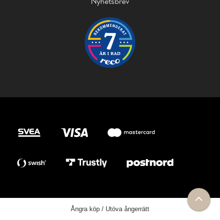
Nyhetsbrev
Ångra köp / Utöva ångerrätt