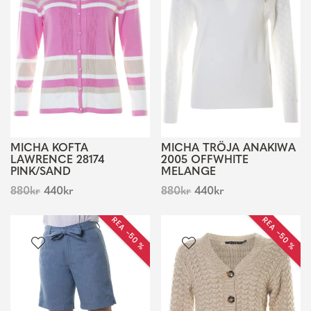
MICHA KOFTA
MICHA TRÖJA ANAKIWA
LAWRENCE 28174
2005 OFFWHITE
PINK/SAND
MELANGE
880
kr
440
kr
880
kr
440
kr
REA −50 %
REA −50 %