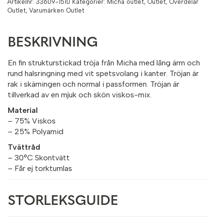
Artikelnr:
33609-1510
Kategorier:
Micha outlet
,
Outlet
,
Överdelar
Outlet
,
Varumärken Outlet
BESKRIVNING
En fin strukturstickad tröja från Micha med lång ärm och
rund halsringning med vit spetsvolang i kanter. Tröjan är
rak i skärningen och normal i passformen. Tröjan är
tillverkad av en mjuk och skön viskos-mix.
Material
– 75% Viskos
– 25% Polyamid
Tvättråd
– 30°C Skontvätt
– Får ej torktumlas
STORLEKSGUIDE