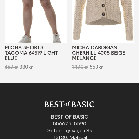
MICHA SHORTS
MICHA CARDIGAN
TACOMA 64519 LIGHT
CHERHILL 4005 BEIGE
BLUE
MELANGE
660
kr
330
kr
1 100
kr
550
kr
BEST OF BASIC
556675-5590
Göteborgsvägen 89
431 30, Mölndal