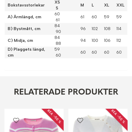
XS
Bokstavsstorlekar
M
L
XL
XXL
S
60
A) Ärmlängd, cm
61
60
59
59
61
84
B) Bystmått, cm
96
102
108
114
90
84
C) Midja, cm
94
100
106
112
88
D) Plaggets längd,
59
60
60
60
60
cm
60
RELATERADE PRODUKTER
REA −50 %
REA −50 %