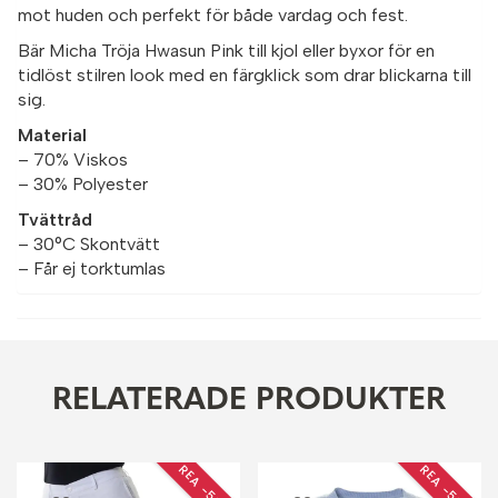
mot huden och perfekt för både vardag och fest.
Bär Micha Tröja Hwasun Pink till kjol eller byxor för en
tidlöst stilren look med en färgklick som drar blickarna till
sig.
Material
– 70% Viskos
– 30% Polyester
Tvättråd
– 30°C Skontvätt
– Får ej torktumlas
RELATERADE PRODUKTER
REA −50 %
REA −50 %