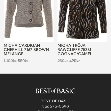
MICHA CARDIGAN
MICHA TRÖJA
CHERHILL 7167 BROWN
RAWCLIFFE 75361
MELANGE
COGNAC/CAMEL
1 100
kr
550
kr
980
kr
490
kr
BEST OF BASIC
556675-5590