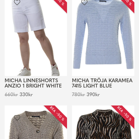
MICHA LINNESHORTS
MICHA TRÖJA KARAMEA
ANZIO 1 BRIGHT WHITE
7415 LIGHT BLUE
660
kr
330
kr
780
kr
390
kr
REA −50 %
REA −50 %