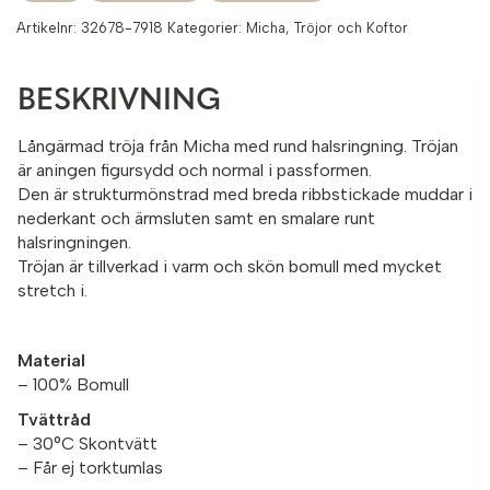
Artikelnr:
32678-7918
Kategorier:
Micha
,
Tröjor och Koftor
BESKRIVNING
Långärmad tröja från Micha med rund halsringning. Tröjan
är aningen figursydd och normal i passformen.
Den är strukturmönstrad med breda ribbstickade muddar i
nederkant och ärmsluten samt en smalare runt
halsringningen.
Tröjan är tillverkad i varm och skön bomull med mycket
stretch i.
Material
– 100% Bomull
Tvättråd
– 30°C Skontvätt
– Får ej torktumlas