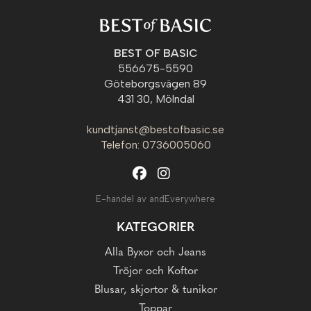
BEST OF BASIC
556675-5590
Göteborgsvägen 89
431 30, Mölndal
kundtjanst@bestofbasic.se
Telefon: 0736005060
E-handel av andEverywhere
KATEGORIER
Alla Byxor och Jeans
Tröjor och Koftor
Blusar, skjortor & tunikor
Toppar