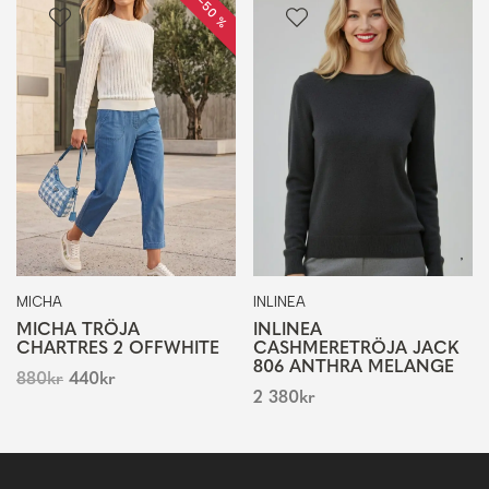
REA −50 %
MICHA
INLINEA
MICHA TRÖJA
INLINEA
CHARTRES 2 OFFWHITE
CASHMERETRÖJA JACK
806 ANTHRA MELANGE
880
kr
440
kr
2 380
kr