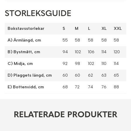
STORLEKSGUIDE
Bokstavsstorlekar
S
M
L
XL
XXL
A) Ärmlängd, cm
55
58
58
58
58
B) Bystmått, cm
94
102
106
114
120
C) Midja, cm
92
98
102
110
114
D) Plaggets längd, cm
60
60
62
63
65
E) Bottenvidd, cm
68
72
74
76
88
RELATERADE PRODUKTER