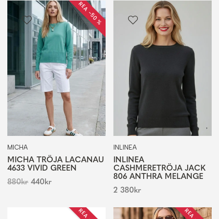
REA −50 %
MICHA
INLINEA
MICHA TRÖJA LACANAU
INLINEA
4633 VIVID GREEN
CASHMERETRÖJA JACK
806 ANTHRA MELANGE
880
kr
440
kr
2 380
kr