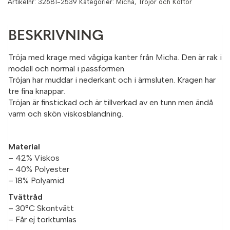
Artikelnr:
32681-2539
Kategorier:
Micha
,
Tröjor och Koftor
BESKRIVNING
Tröja med krage med vågiga kanter från Micha. Den är rak i
modell och normal i passformen.
Tröjan har muddar i nederkant och i ärmsluten. Kragen har
tre fina knappar.
Tröjan är finstickad och är tillverkad av en tunn men ändå
varm och skön viskosblandning.
Material
– 42% Viskos
– 40% Polyester
– 18% Polyamid
Tvättråd
– 30°C Skontvätt
– Får ej torktumlas