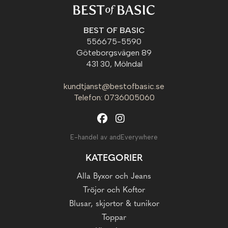
BEST OF BASIC
556675-5590
Göteborgsvägen 89
431 30, Mölndal
kundtjanst@bestofbasic.se
Telefon: 0736005060
E-handel av andEverywhere
KATEGORIER
Alla Byxor och Jeans
Tröjor och Koftor
Blusar, skjortor & tunikor
Toppar