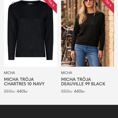
REA −50 %
REA −50 %
MICHA
MICHA
MICHA TRÖJA
MICHA TRÖJA
CHARTRES 10 NAVY
DEAUVILLE 99 BLACK
880
kr
440
kr
880
kr
440
kr