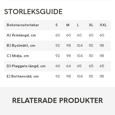
STORLEKSGUIDE
Bokstavsstorlekar
S
M
L
XL
XXL
A) Ärmlängd, cm
60
60
60
60
60
B) Bystmått, cm
92
98
104
110
118
C) Midja, cm
92
98
104
110
118
D) Plaggets längd, cm
60
64
65
65
65
E) Bottenvidd, cm
92
98
104
110
118
RELATERADE PRODUKTER