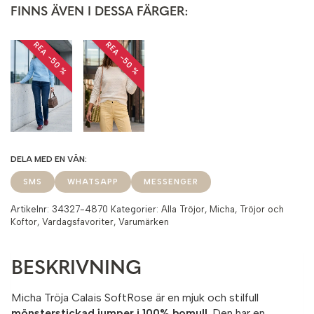
FINNS ÄVEN I DESSA FÄRGER:
REA −50 %
REA −50 %
SMS
WHATSAPP
MESSENGER
Artikelnr:
34327-4870
Kategorier:
Alla Tröjor
,
Micha
,
Tröjor och
Koftor
,
Vardagsfavoriter
,
Varumärken
BESKRIVNING
Micha Tröja Calais SoftRose är en mjuk och stilfull
mönsterstickad jumper i 100% bomull
. Den har en