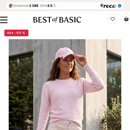
REA −50 %