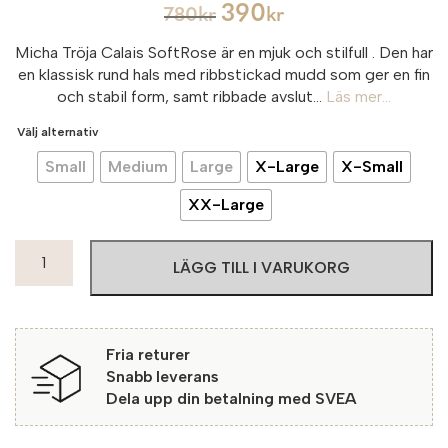
390
780
kr
kr
Micha Tröja Calais SoftRose är en mjuk och stilfull
. Den har
en klassisk rund hals med ribbstickad mudd som ger en fin
och stabil form, samt ribbade avslut...
Läs mer...
Välj alternativ
Small
Medium
Large
X-Large
X-Small
XX-Large
Micha
LÄGG TILL I VARUKORG
Tröja
Calais
4870
SoftRose
Fria returer
mängd
Snabb leverans
Dela upp din betalning med SVEA