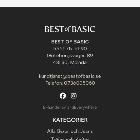
BEST OF BASIC
556675-5590
Göteborgsvägen 89
431 30, Mölndal
kundtjanst@bestofbasic.se
Telefon: 0736005060
E-handel av andEverywhere
KATEGORIER
Alla Byxor och Jeans
Tröjor och Koftor