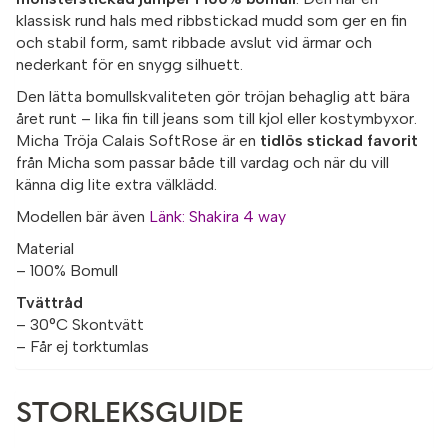
klassisk rund hals med ribbstickad mudd som ger en fin
och stabil form, samt ribbade avslut vid ärmar och
nederkant för en snygg silhuett.
Den lätta bomullskvaliteten gör tröjan behaglig att bära
året runt – lika fin till jeans som till kjol eller kostymbyxor.
Micha Tröja Calais SoftRose är en
tidlös stickad favorit
från Micha som passar både till vardag och när du vill
känna dig lite extra välklädd.
Modellen bär även
Länk: Shakira 4 way
Material
– 100% Bomull
Tvättråd
– 30°C Skontvätt
– Får ej torktumlas
STORLEKSGUIDE