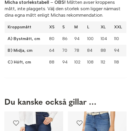
Micha storlekstabell
–
OBS!
Måtten avser kroppens
mått, inte plaggets. Välj den storlek som ligger närmast
dina egna mått enligt Michas rekommendation.
Kroppsmått
XS
S
M
L
XL
XXL
A) Bystmått, cm
80
86
94
100
104
110
B) Midja, cm
64
70
78
84
88
94
C) Höft, cm
88
94
102
108
112
118
Du kanske också gillar …