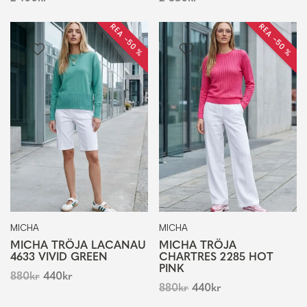
REA −50 %
REA −50 %
MICHA
MICHA
MICHA TRÖJA LACANAU
MICHA TRÖJA
4633 VIVID GREEN
CHARTRES 2285 HOT
PINK
880
kr
440
kr
880
kr
440
kr