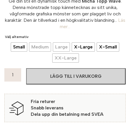
Ge din stil en dynamisk touch med
Micha Topp Wave
.
Denna mönstrade topp kännetecknas av sitt unika,
vågformade grafiska mönster som ger plagget liv och
karaktär. Den är tillverkad i en högkvalitativ blandning...
Läs
mer...
Välj alternativ
Small
Medium
Large
X-Large
X-Small
XX-Large
Micha
LÄGG TILL I VARUKORG
Topp
Wave
32618
Blue
Fria returer
mängd
Snabb leverans
Dela upp din betalning med SVEA