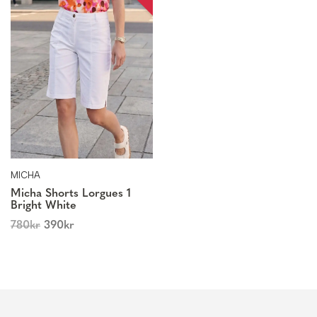
MICHA
Micha Shorts Lorgues 1
Bright White
780
kr
390
kr