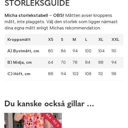
STORLEKSGUIDE
Micha storlekstabell
–
OBS!
Måtten avser kroppens
mått, inte plaggets. Välj den storlek som ligger närmast
dina egna mått enligt Michas rekommendation.
Kroppsmått
XS
S
M
L
XL
XXL
A) Bystmått, cm
80
86
94
100
104
110
B) Midja, cm
64
70
78
84
88
94
C) Höft, cm
88
94
102
108
112
118
Du kanske också gillar …
REA −50 %