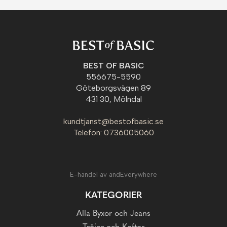
BEST OF BASIC
556675-5590
Göteborgsvägen 89
431 30, Mölndal
kundtjanst@bestofbasic.se
Telefon: 0736005060
E-handel av andEverywhere
KATEGORIER
Alla Byxor och Jeans