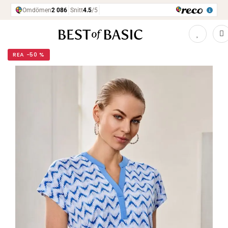
REA −50 %