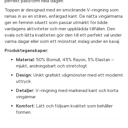
perfekt passform hela dagen.
Toppen är designad med en smickrande V-ringning som
ramas in av en stilren, enfärgad kant. De nätta vingärmarna
ger en feminin siluett som passar utmärkt för både
vardagens aktiviteter och mer uppklädda tillfällen. Den
svala och lätta kvaliteten gör den till ett perfekt val under
varma dagar eller som ett mönstrat inslag under en kavaj.
Produktegenskaper:
Material:
50% Bomull, 45% Rayon, 5% Elastan –
mjukt, andningsbart och stretchigt.
Design:
Unikt grafiskt vågmönster med ett modernt
uttryck.
Detaljer:
V-ringning med markerad kant och korta
vingärmar.
Komfort:
Lätt och följsam kvalitet som behåller
formen.