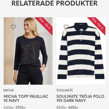
RELATERADE PRODUKTER
REA −50 %
REA −50 %
MICHA
SOULMATE
MICHA TOPP PAUILLAC
SOULMATE TRÖJA POLO
10 NAVY
193 DARK NAVY
560
kr
280
kr
880
kr
440
kr