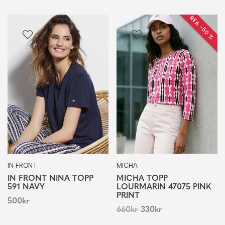
REA −50 %
IN FRONT
MICHA
IN FRONT NINA TOPP
MICHA TOPP
591 NAVY
LOURMARIN 47075 PINK
PRINT
500
kr
660
kr
330
kr