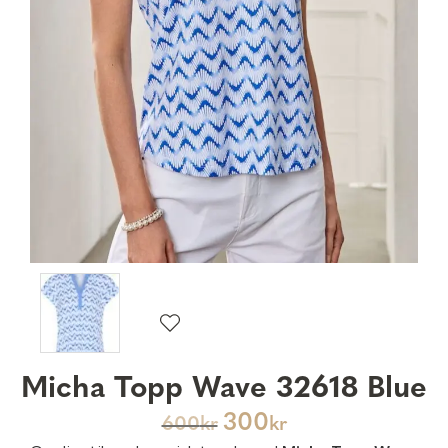
Micha Topp Wave 32618 Blue
300
600
kr
kr