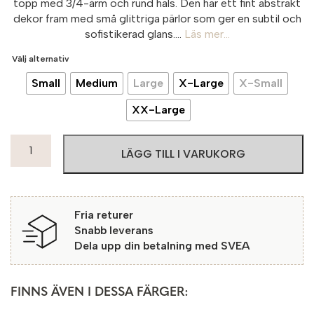
topp med 3/4-ärm och rund hals. Den har ett fint abstrakt
dekor fram med små glittriga pärlor som ger en subtil och
sofistikerad glans....
Läs mer...
Välj alternativ
Small
Medium
Large
X-Large
X-Small
XX-Large
Micha
LÄGG TILL I VARUKORG
Topp
Pauillac
2
Offwhite
Fria returer
mängd
Snabb leverans
Dela upp din betalning med SVEA
FINNS ÄVEN I DESSA FÄRGER: