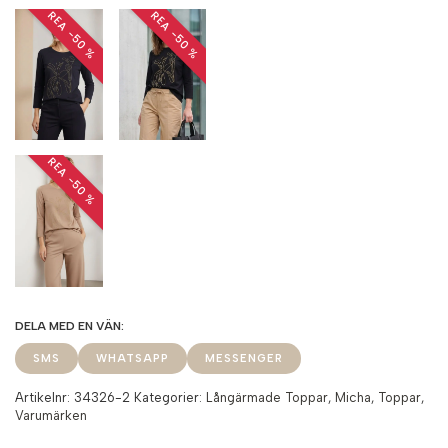
REA −50 %
REA −50 %
REA −50 %
SMS
WHATSAPP
MESSENGER
Artikelnr:
34326-2
Kategorier:
Långärmade Toppar
,
Micha
,
Toppar
,
Varumärken