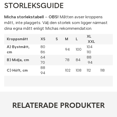
STORLEKSGUIDE
Micha storlekstabell
–
OBS!
Måtten avser kroppens
mått, inte plaggets. Välj den storlek som ligger närmast
dina egna mått enligt Michas rekommendation.
XL
Kroppsmått
XS S
M
L
XXL
A) Bystmått,
80
104
94
100
cm
86
110
64
88
B) Midja, cm
78
84
70
94
88
C) Höft, cm
102
108
112 118
94
RELATERADE PRODUKTER