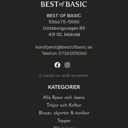
BEST OF BASIC
556675-5590
Göteborgsvägen 89
431 30, Mölndal
kundtjanst@bestofbasic.se
Telefon: 0736005060
E-handel av andEverywhere
KATEGORIER
Alla Byxor och Jeans
Tröjor och Koftor
Blusar, skjortor & tunikor
Toppar