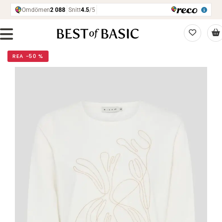
REA −50 %