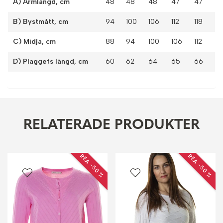
A) Ärmlängd, cm
48
48
48
47
47
B) Bystmått, cm
94
100
106
112
118
C) Midja, cm
88
94
100
106
112
D) Plaggets längd, cm
60
62
64
65
66
RELATERADE PRODUKTER
REA −50 %
REA −50 %