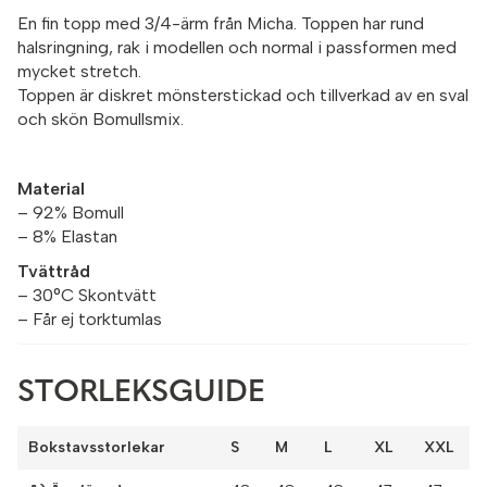
En fin topp med 3/4-ärm från Micha. Toppen har rund
halsringning, rak i modellen och normal i passformen med
mycket stretch.
Toppen är diskret mönsterstickad och tillverkad av en sval
och skön Bomullsmix.
Material
– 92% Bomull
– 8% Elastan
Tvättråd
– 30°C Skontvätt
– Får ej torktumlas
STORLEKSGUIDE
Bokstavsstorlekar
S
M
L
XL
XXL