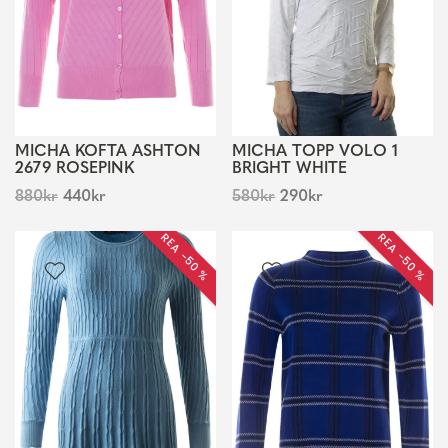
MICHA KOFTA ASHTON
MICHA TOPP VOLO 1
2679 ROSEPINK
BRIGHT WHITE
880
kr
440
kr
580
kr
290
kr
REA −50 %
REA −50 %