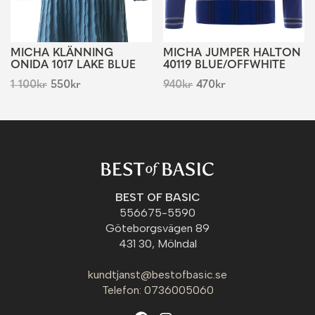
MICHA KLÄNNING
MICHA JUMPER HALTON
ONIDA 1017 LAKE BLUE
40119 BLUE/OFFWHITE
1 100
kr
550
kr
940
kr
470
kr
BEST OF BASIC
556675-5590
Göteborgsvägen 89
431 30, Mölndal
kundtjanst@bestofbasic.se
Telefon: 0736005060