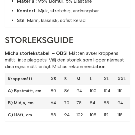
Material:
95% Bomull, 5% Elastane
Komfort:
Mjuk, stretchig, andningsbar
Stil:
Marin, klassisk, sofistikerad
STORLEKSGUIDE
Micha storlekstabell
–
OBS!
Måtten avser kroppens
mått, inte plaggets. Välj den storlek som ligger närmast
dina egna mått enligt Michas rekommendation.
Kroppsmått
XS
S
M
L
XL
XXL
A) Bystmått, cm
80
86
94
100
104
110
B) Midja, cm
64
70
78
84
88
94
C) Höft, cm
88
94
102
108
112
118