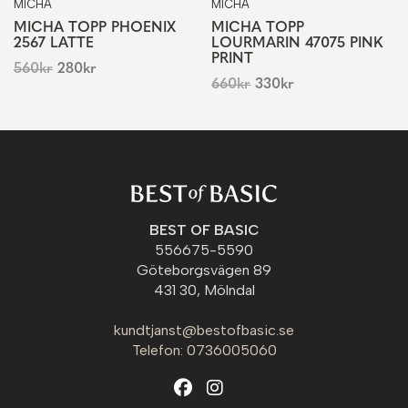
MICHA
MICHA
MICHA TOPP PHOENIX
MICHA TOPP
2567 LATTE
LOURMARIN 47075 PINK
PRINT
560
kr
280
kr
660
kr
330
kr
BEST OF BASIC
556675-5590
Göteborgsvägen 89
431 30, Mölndal
kundtjanst@bestofbasic.se
Telefon: 0736005060