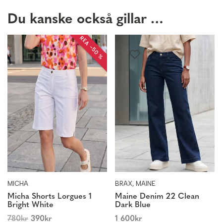
Du kanske också gillar …
REA −50 %
MICHA
BRAX, MAINE
Micha Shorts Lorgues 1
Maine Denim 22 Clean
Bright White
Dark Blue
780
kr
390
kr
1 600
kr