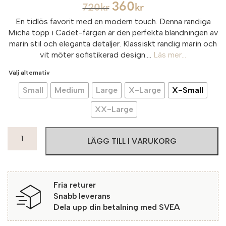
360
720
kr
kr
En tidlös favorit med en modern touch. Denna randiga
Micha topp i Cadet-färgen är den perfekta blandningen av
marin stil och eleganta detaljer. Klassiskt randig marin och
vit möter sofistikerad design....
Läs mer...
Välj alternativ
Small
Medium
Large
X-Large
X-Small
XX-Large
Micha
LÄGG TILL I VARUKORG
Topp
Cadet
50613
White/Navy
Fria returer
mängd
Snabb leverans
Dela upp din betalning med SVEA