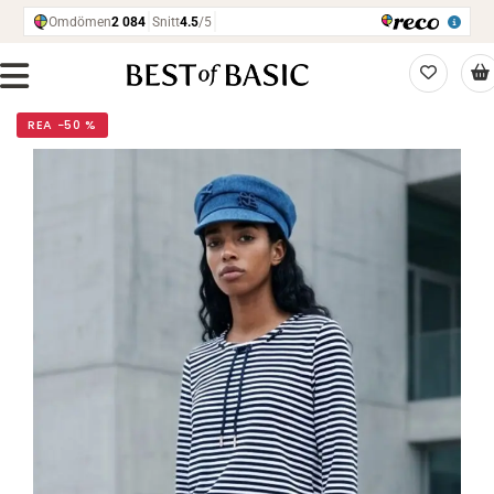
REA −50 %