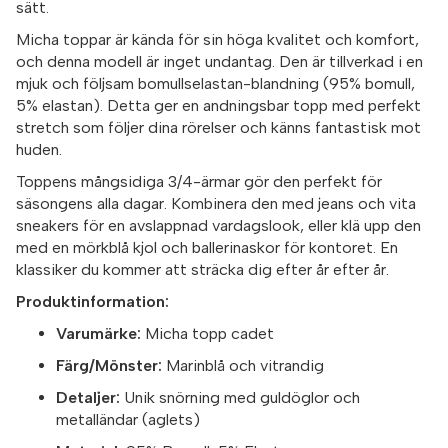
sätt.
Micha toppar är kända för sin höga kvalitet och komfort,
och denna modell är inget undantag. Den är tillverkad i en
mjuk och följsam bomullselastan-blandning (95% bomull,
5% elastan). Detta ger en andningsbar topp med perfekt
stretch som följer dina rörelser och känns fantastisk mot
huden.
Toppens mångsidiga 3/4-ärmar gör den perfekt för
säsongens alla dagar. Kombinera den med jeans och vita
sneakers för en avslappnad vardagslook, eller klä upp den
med en mörkblå kjol och ballerinaskor för kontoret. En
klassiker du kommer att sträcka dig efter år efter år.
Produktinformation:
Varumärke:
Micha topp cadet
Färg/Mönster:
Marinblå och vitrandig
Detaljer:
Unik snörning med guldöglor och
metalländar (aglets)