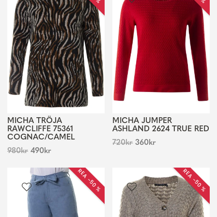
MICHA TRÖJA
MICHA JUMPER
RAWCLIFFE 75361
ASHLAND 2624 TRUE RED
COGNAC/CAMEL
720
kr
360
kr
980
kr
490
kr
REA −50 %
REA −50 %