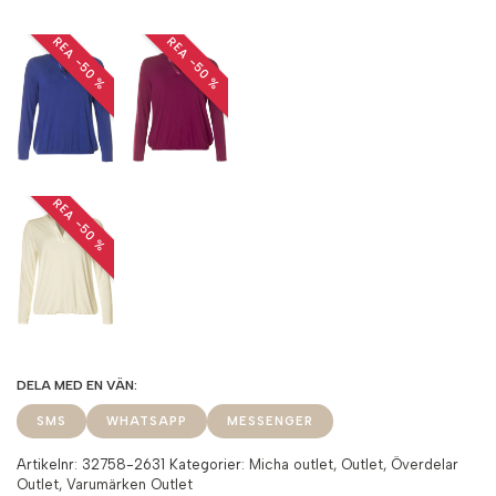
REA −50 %
REA −50 %
REA −50 %
SMS
WHATSAPP
MESSENGER
Artikelnr:
32758-2631
Kategorier:
Micha outlet
,
Outlet
,
Överdelar
Outlet
,
Varumärken Outlet