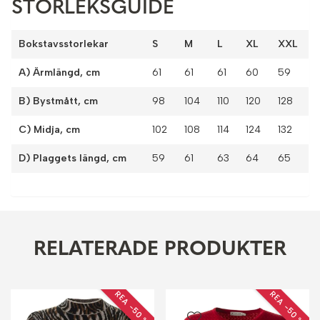
STORLEKSGUIDE
Bokstavsstorlekar
S
M
L
XL
XXL
A) Ärmlängd, cm
61
61
61
60
59
B) Bystmått, cm
98
104
110
120
128
C) Midja, cm
102
108
114
124
132
D) Plaggets längd, cm
59
61
63
64
65
RELATERADE PRODUKTER
REA −50 %
REA −50 %