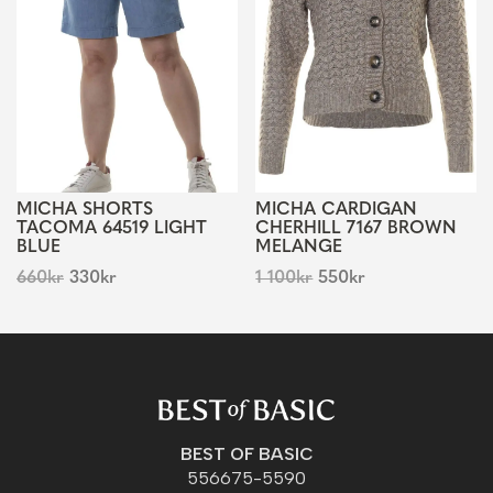
MICHA SHORTS
MICHA CARDIGAN
TACOMA 64519 LIGHT
CHERHILL 7167 BROWN
BLUE
MELANGE
660
kr
330
kr
1 100
kr
550
kr
BEST OF BASIC
556675-5590