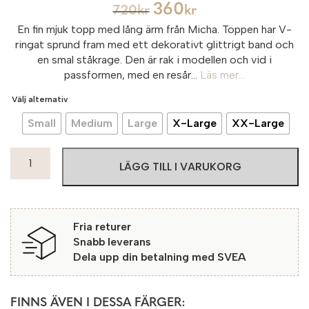
360
720
kr
kr
En fin mjuk topp med lång ärm från Micha. Toppen har V-
ringat sprund fram med ett dekorativt glittrigt band och
en smal ståkrage. Den är rak i modellen och vid i
passformen, med en resår...
Läs mer...
Välj alternativ
Small
Medium
Large
X-Large
XX-Large
Micha
LÄGG TILL I VARUKORG
Topp
Aversa
2631
Evergreen
Fria returer
mängd
Snabb leverans
Dela upp din betalning med SVEA
FINNS ÄVEN I DESSA FÄRGER: