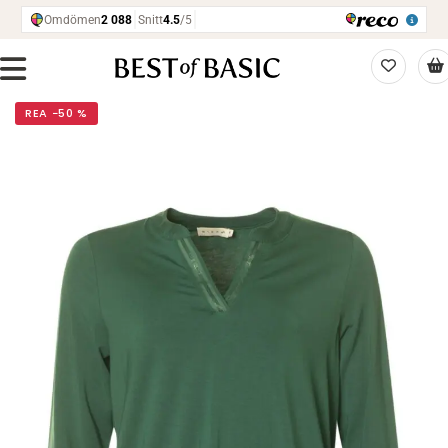
REA −50 %