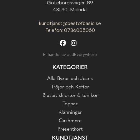
Göteborgsvägen 89
431 30, Mölndal
kundtjanst@bestofbasic.se
Telefon: 0736005060
E-handel av andEverywhere
KATEGORIER
Alla Byxor och Jeans
Tröjor och Koftor
Blusar, skjortor & tunikor
Toppar
Klänningar
Cashmere
Presentkort
KUNDTJÄNST