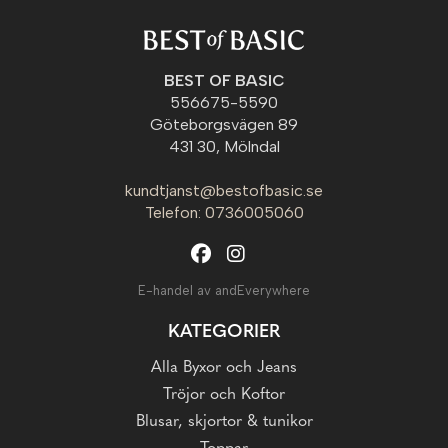
BEST OF BASIC
556675-5590
Göteborgsvägen 89
431 30, Mölndal
kundtjanst@bestofbasic.se
Telefon: 0736005060
E-handel av andEverywhere
KATEGORIER
Alla Byxor och Jeans
Tröjor och Koftor
Blusar, skjortor & tunikor