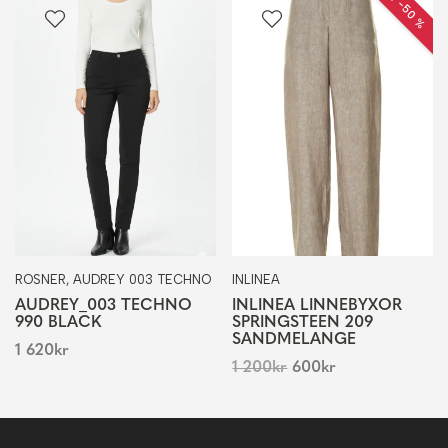
REA −50 %
ROSNER, AUDREY 003 TECHNO
INLINEA
AUDREY_003 TECHNO
INLINEA LINNEBYXOR
990 BLACK
SPRINGSTEEN 209
SANDMELANGE
1 620
kr
1 200
kr
600
kr