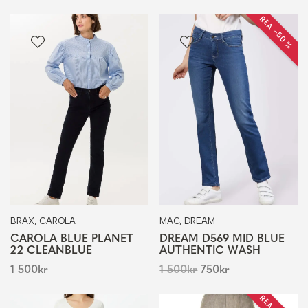
REA −50 %
BRAX, CAROLA
MAC, DREAM
CAROLA BLUE PLANET
DREAM D569 MID BLUE
22 CLEANBLUE
AUTHENTIC WASH
1 500
kr
1 500
kr
750
kr