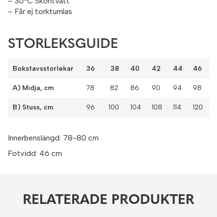
– 30°C Skontvätt
– Får ej torktumlas
STORLEKSGUIDE
Bokstavsstorlekar
36 38
40
42
44
46
A) Midja, cm
78 82
86
90
94
98
B) Stuss, cm
96 100
104
108
114
120
Innerbenslängd: 78-80 cm
Fotvidd: 46 cm
RELATERADE PRODUKTER