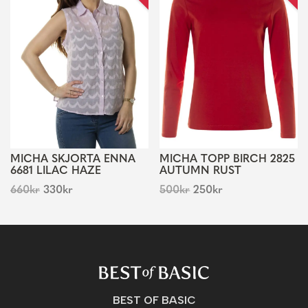
MICHA SKJORTA ENNA
MICHA TOPP BIRCH 2825
6681 LILAC HAZE
AUTUMN RUST
660
kr
330
kr
500
kr
250
kr
BEST OF BASIC