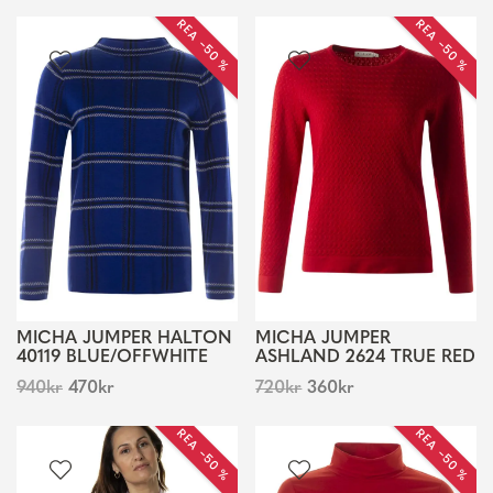
REA −50 %
REA −50 %
MICHA JUMPER HALTON
MICHA JUMPER
40119 BLUE/OFFWHITE
ASHLAND 2624 TRUE RED
940
kr
470
kr
720
kr
360
kr
REA −50 %
REA −50 %