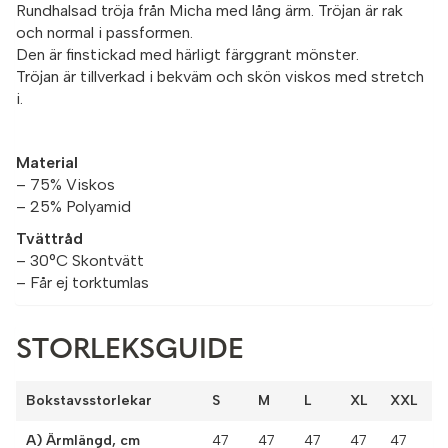
Rundhalsad tröja från Micha med lång ärm. Tröjan är rak
och normal i passformen.
Den är finstickad med härligt färggrant mönster.
Tröjan är tillverkad i bekväm och skön viskos med stretch
i.
Material
– 75% Viskos
– 25% Polyamid
Tvättråd
– 30°C Skontvätt
– Får ej torktumlas
STORLEKSGUIDE
Bokstavsstorlekar
S
M
L
XL
XXL
A) Ärmlängd, cm
47
47
47
47
47