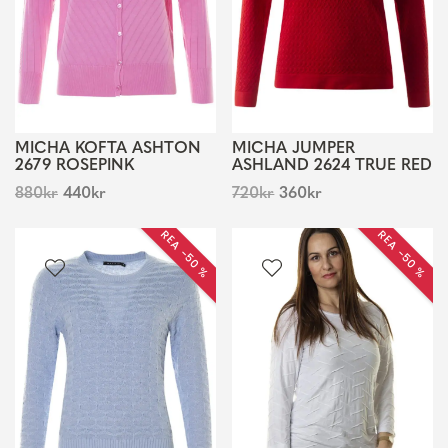
MICHA KOFTA ASHTON
MICHA JUMPER
2679 ROSEPINK
ASHLAND 2624 TRUE RED
880
kr
440
kr
720
kr
360
kr
REA −50 %
REA −50 %