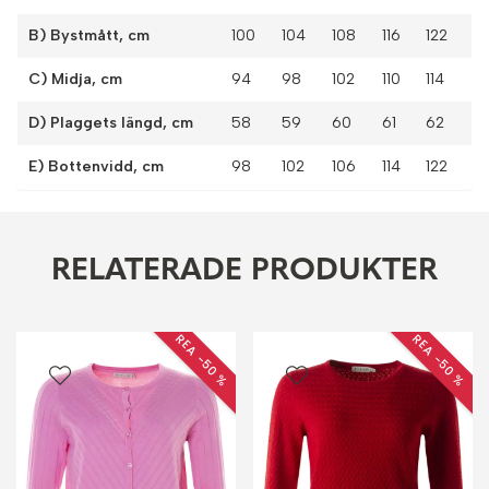
B) Bystmått, cm
100
104
108
116
122
C) Midja, cm
94
98
102
110
114
D) Plaggets längd, cm
58
59
60
61
62
E) Bottenvidd, cm
98
102
106
114
122
RELATERADE PRODUKTER
REA −50 %
REA −50 %