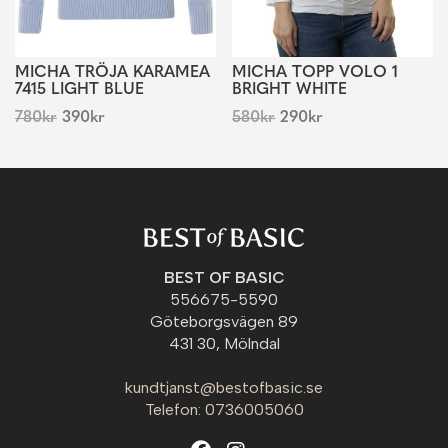
MICHA TRÖJA KARAMEA
MICHA TOPP VOLO 1
7415 LIGHT BLUE
BRIGHT WHITE
780
kr
390
kr
580
kr
290
kr
BEST OF BASIC
556675-5590
Göteborgsvägen 89
431 30, Mölndal
kundtjanst@bestofbasic.se
Telefon: 0736005060