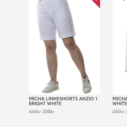
MICHA LINNESHORTS ANZIO 1
MICHA
BRIGHT WHITE
WHITE
660
kr
330
kr
580
kr