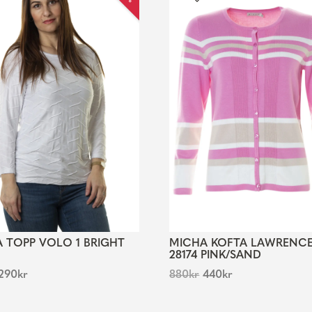
 TOPP VOLO 1 BRIGHT
MICHA KOFTA LAWRENC
28174 PINK/SAND
290
kr
880
kr
440
kr