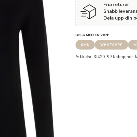
Fria returer
Snabb leveran
Dela upp din 
SMS
WHATSAPP
M
Artikelnr:
31420-99
Kategorier: