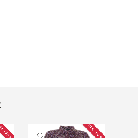
R
EA −50 %
REA −50 %