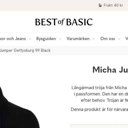
Frakt 40 kr
xor och Jeans
Byxguiden
Varumärken
Om oss
V
 Jumper Gettysburg 99 Black
Micha J
Långärmad tröja från Micha 
i passformen. Den har en d
efter behov. Tröjan är 
Denna produkt är för närvaran