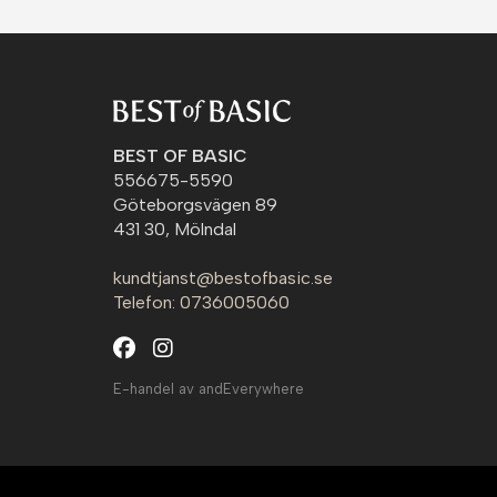
BEST OF BASIC
556675-5590
Göteborgsvägen 89
431 30, Mölndal
kundtjanst@bestofbasic.se
Telefon: 0736005060
E-handel av andEverywhere