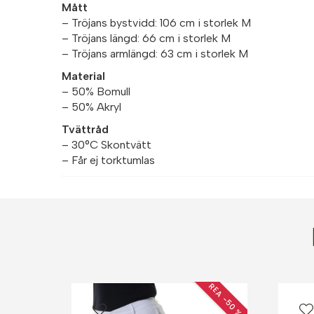
Mått
– Tröjans bystvidd: 106 cm i storlek M
– Tröjans längd: 66 cm i storlek M
– Tröjans armlängd: 63 cm i storlek M
Material
– 50% Bomull
– 50% Akryl
Tvättråd
– 30°C Skontvätt
– Får ej torktumlas
REA −50 %