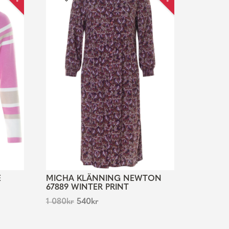
E
MICHA KLÄNNING NEWTON
67889 WINTER PRINT
1 080
kr
540
kr