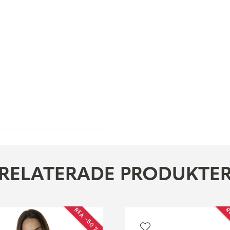
RELATERADE PRODUKTE
REA −50 %
R