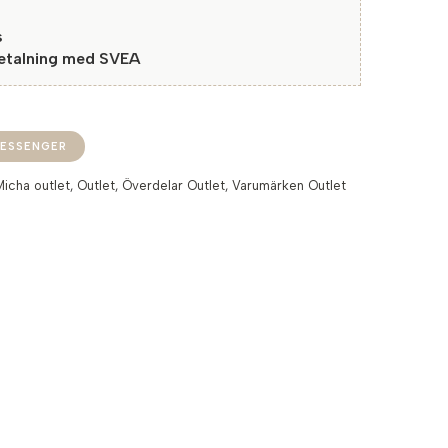
s
betalning med SVEA
ESSENGER
Micha outlet
,
Outlet
,
Överdelar Outlet
,
Varumärken Outlet