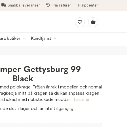
Snabba leveranser
Fria returer
Hjälpcenter
åra butiker
Kundtjänst
umper Gettysburg 99
Black
med polokrage. Tröjan är rak i modellen och normal
ragkedja mitt på kragen så du kan anpassa kragen
finstickad med ribbstickade muddar...
Läs mer...
de slut i lager och är inte tillgänglig.