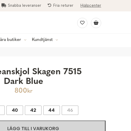
Snabba leveranser
Fria returer
Hjälpcenter
åra butiker
Kundtjänst
anskjol Skagen 7515
Dark Blue
800
kr
40
42
44
46
LÄGG TILL I VARUKORG