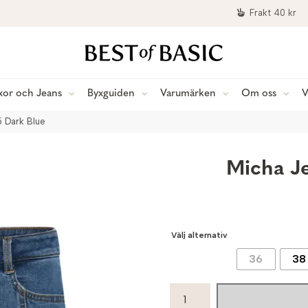
Frakt 40 kr
xor och Jeans
Byxguiden
Varumärken
Om oss
V
5 Dark Blue
Micha Je
Välj alternativ
36
38
Micha
Jeanskjol