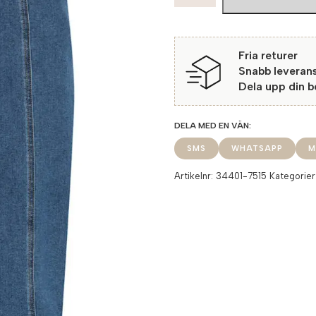
Skagen
7515
Dark
Fria returer
Blue
Snabb leveran
mängd
Dela upp din 
SMS
WHATSAPP
M
Artikelnr:
34401-7515
Kategorier