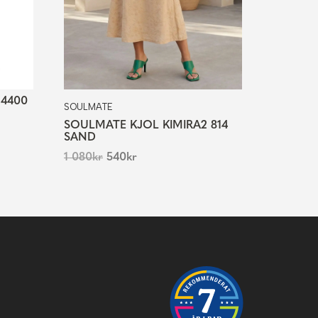
 4400
SOULMATE
SOULMATE KJOL KIMIRA2 814
SAND
1 080
kr
540
kr