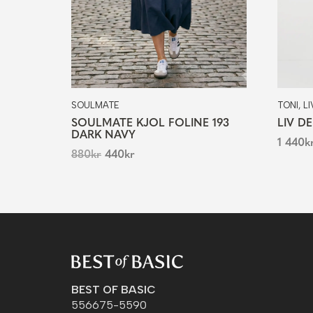
SOULMATE
TONI, LI
SOULMATE KJOL FOLINE 193
LIV D
DARK NAVY
1 440
k
880
kr
440
kr
BEST OF BASIC
556675-5590