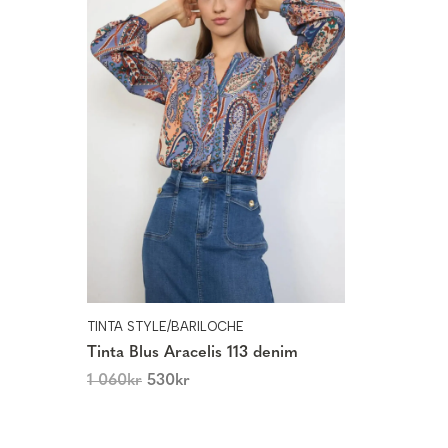
TINTA STYLE/BARILOCHE
Tinta Blus Aracelis 113 denim
1 060
kr
530
kr