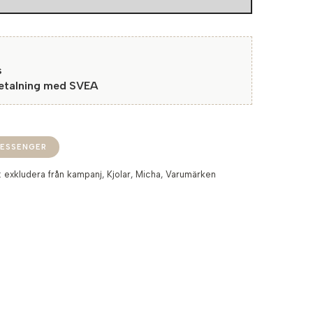
s
betalning med SVEA
ESSENGER
:
exkludera från kampanj
,
Kjolar
,
Micha
,
Varumärken