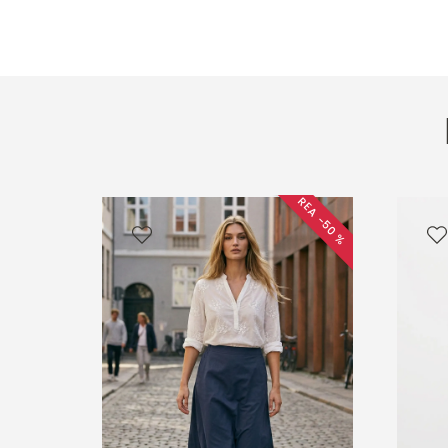
REA −50 %