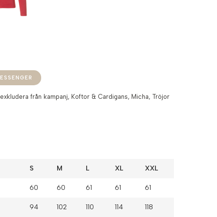
ESSENGER
:
exkludera från kampanj
,
Koftor & Cardigans
,
Micha
,
Tröjor
S
M
L
XL
XXL
60
60
61
61
61
94
102
110
114
118