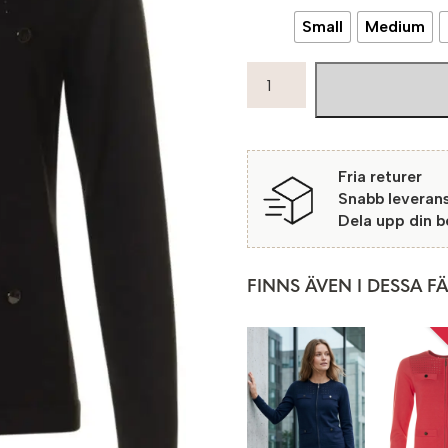
Small
Medium
Micha
Cardigan
Verona
99
Black
Fria returer
mängd
Snabb leveran
Dela upp din 
FINNS ÄVEN I DESSA F