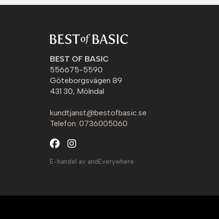
BEST OF BASIC
556675-5590
Göteborgsvägen 89
431 30, Mölndal
kundtjanst@bestofbasic.se
Telefon: 0736005060
E-handel av andEverywhere