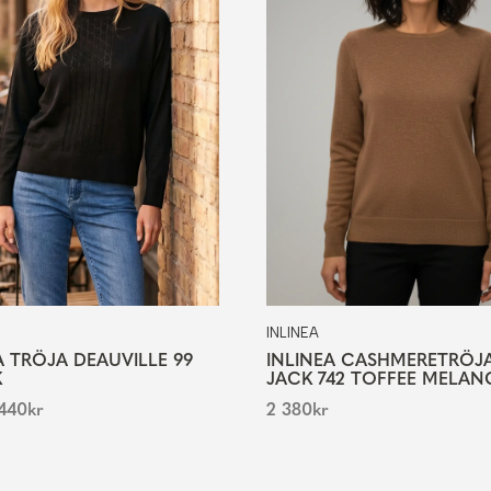
INLINEA
 TRÖJA DEAUVILLE 99
INLINEA CASHMERETRÖJ
K
JACK 742 TOFFEE MELAN
440
kr
2 380
kr