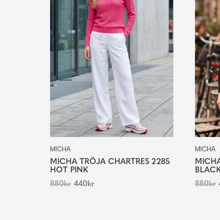
MICHA
MICHA
MICHA TRÖJA CHARTRES 2285
MICHA
HOT PINK
BLAC
880
kr
440
kr
880
kr