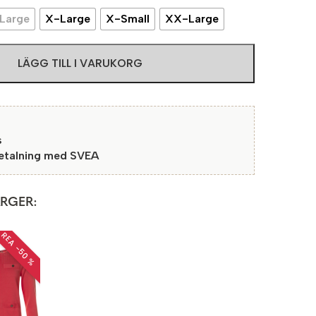
Large
X-Large
X-Small
XX-Large
LÄGG TILL I VARUKORG
s
betalning med SVEA
ÄRGER:
REA −50 %