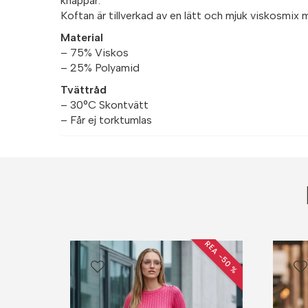
knappar.
Koftan är tillverkad av en lätt och mjuk viskosmix
Material
– 75% Viskos
– 25% Polyamid
Tvättråd
– 30°C Skontvätt
– Får ej torktumlas
REA −50 %