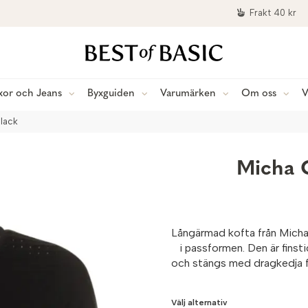
Frakt 40 kr
xor och Jeans
Byxguiden
Varumärken
Om oss
V
lack
Micha 
Långärmad kofta från Micha 
i passformen. Den är finst
och stängs med dragkedja fr
Välj alternativ