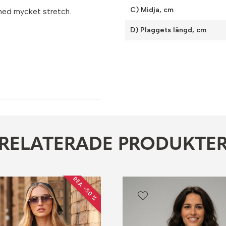
C) Midja, cm
 med mycket stretch.
D) Plaggets längd, cm
RELATERADE PRODUKTE
REA −50 %