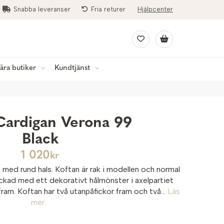
Snabba leveranser
Fria returer
Hjälpcenter
åra butiker
Kundtjänst
Cardigan Verona 99
Black
1 020
kr
med rund hals. Koftan är rak i modellen och normal
ickad med ett dekorativt hålmönster i axelpartiet
am. Koftan har två utanpåfickor fram och två...
Läs
mer...