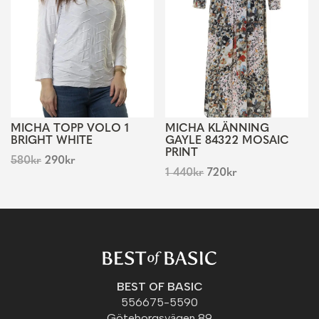
MICHA TOPP VOLO 1
MICHA KLÄNNING
BRIGHT WHITE
GAYLE 84322 MOSAIC
PRINT
580
kr
290
kr
1 440
kr
720
kr
BEST OF BASIC
556675-5590
Göteborgsvägen 89