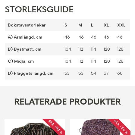
STORLEKSGUIDE
Bokstavsstorlekar
S
M
L
XL
XXL
A) Ärmlängd, cm
46
46
46
46
46
B) Bystmått, cm
104
112
114
120
128
C) Midja, cm
104
112
114
120
128
D) Plaggets längd, cm
53
53
54
57
60
RELATERADE PRODUKTER
REA −50 %
REA −50 %