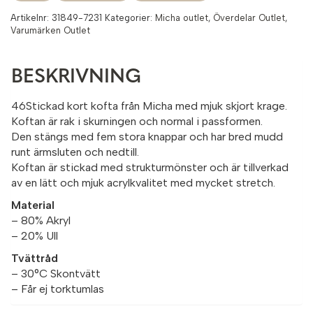
Artikelnr:
31849-7231
Kategorier:
Micha outlet
,
Överdelar Outlet
,
Varumärken Outlet
BESKRIVNING
46Stickad kort kofta från Micha med mjuk skjort krage.
Koftan är rak i skurningen och normal i passformen.
Den stängs med fem stora knappar och har bred mudd
runt ärmsluten och nedtill.
Koftan är stickad med strukturmönster och är tillverkad
av en lätt och mjuk acrylkvalitet med mycket stretch.
Material
– 80% Akryl
– 20% Ull
Tvättråd
– 30°C Skontvätt
– Får ej torktumlas