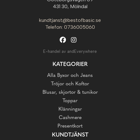
431 30, Mölndal
kundtjanst@bestofbasic.se
Telefon: 0736005060
E-handel av andEverywhere
KATEGORIER
Alla Byxor och Jeans
Tröjor och Koftor
Blusar, skjortor & tunikor
Toppar
Klänningar
Cashmere
Presentkort
KUNDTJÄNST