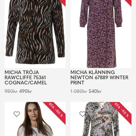
MICHA TRÖJA
MICHA KLÄNNING
RAWCLIFFE 75361
NEWTON 67889 WINTER
COGNAC/CAMEL
PRINT
980
kr
490
kr
1 080
kr
540
kr
REA −50 %
REA −50 %