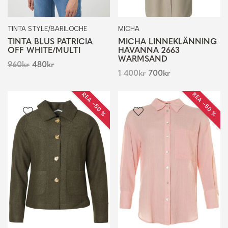
TINTA STYLE/BARILOCHE
MICHA
TINTA BLUS PATRICIA
MICHA LINNEKLÄNNING
OFF WHITE/MULTI
HAVANNA 2663
WARMSAND
960
kr
480
kr
1 400
kr
700
kr
REA −50 %
REA −50 %