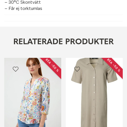
– 30°C Skontvätt
– Får ej torktumlas
RELATERADE PRODUKTER
REA −50 %
REA −50 %