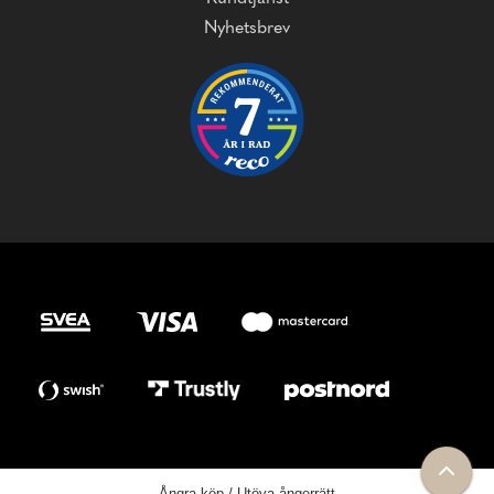
Nyhetsbrev
Ångra köp / Utöva ångerrätt