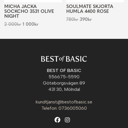
MICHA JACKA
SOULMATE SKJORTA
SOCKCHO 3531 OLIVE
HUMLA 4400 ROSE
NIGHT
780
kr
390
kr
2 000
kr
1 000
kr
BEST OF BASIC
556675-5590
Göteborgsvägen 89
431 30, Mölndal
kundtjanst@bestofbasic.se
Telefon: 0736005060