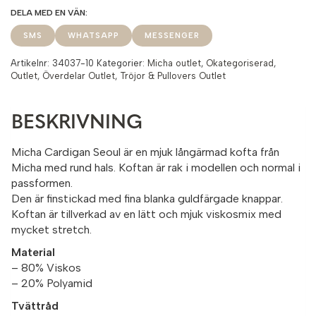
SMS
WHATSAPP
MESSENGER
Artikelnr:
34037-10
Kategorier:
Micha outlet
,
Okategoriserad
,
Outlet
,
Överdelar Outlet
,
Tröjor & Pullovers Outlet
BESKRIVNING
Micha Cardigan Seoul är en mjuk långärmad kofta från
Micha med rund hals. Koftan är rak i modellen och normal i
passformen.
Den är finstickad med fina blanka guldfärgade knappar.
Koftan är tillverkad av en lätt och mjuk viskosmix med
mycket stretch.
Material
– 80% Viskos
– 20% Polyamid
Tvättråd