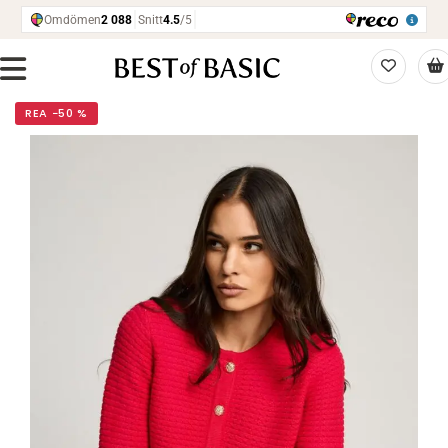
REA −50 %