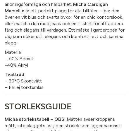
andningsförmåga och hållbarhet.
Micha Cardigan
Marseille
är ett perfekt plagg för alla tillfällen – bär den
över en vit blus och svarta byxor för en chic kontorslook,
eller matcha den med jeans och en T-shirt för att addera
färg och elegans till vardagen. Ett måste i garderoben för
dig som söker stil, elegans och komfort i ett och samma
plagg.
Material
– 60% Bomull
-40% Akryl
Tvättråd
– 30°C Skontvätt
– Får ej torktumlas
STORLEKSGUIDE
Micha storlekstabell
–
OBS!
Måtten avser kroppens
mått, inte plaggets. Välj den storlek som ligger närmast