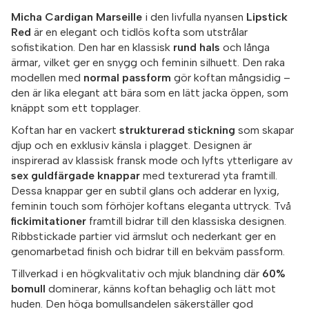
Micha Cardigan Marseille
i den livfulla nyansen
Lipstick
Red
är en elegant och tidlös kofta som utstrålar
sofistikation. Den har en klassisk
rund hals
och långa
ärmar, vilket ger en snygg och feminin silhuett. Den raka
modellen med
normal passform
gör koftan mångsidig –
den är lika elegant att bära som en lätt jacka öppen, som
knäppt som ett topplager.
Koftan har en vackert
strukturerad stickning
som skapar
djup och en exklusiv känsla i plagget. Designen är
inspirerad av klassisk fransk mode och lyfts ytterligare av
sex guldfärgade knappar
med texturerad yta framtill.
Dessa knappar ger en subtil glans och adderar en lyxig,
feminin touch som förhöjer koftans eleganta uttryck. Två
fickimitationer
framtill bidrar till den klassiska designen.
Ribbstickade partier vid ärmslut och nederkant ger en
genomarbetad finish och bidrar till en bekväm passform.
Tillverkad i en högkvalitativ och mjuk blandning där
60%
bomull
dominerar, känns koftan behaglig och lätt mot
huden. Den höga bomullsandelen säkerställer god