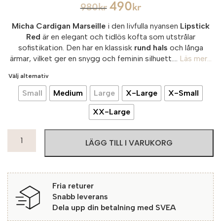
490
980
kr
kr
Micha Cardigan Marseille
i den livfulla nyansen
Lipstick
Red
är en elegant och tidlös kofta som utstrålar
sofistikation. Den har en klassisk
rund hals
och långa
ärmar, vilket ger en snygg och feminin silhuett....
Läs mer...
Välj alternativ
Small
Medium
Large
X-Large
X-Small
XX-Large
Micha
LÄGG TILL I VARUKORG
Cardigan
Marseille
5025
Lipstick
Fria returer
Red
Snabb leverans
mängd
Dela upp din betalning med SVEA