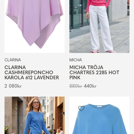
CLARINA
MICHA
CLARINA
MICHA TRÖJA
CASHMEREPONCHO
CHARTRES 2285 HOT
KAROLA 612 LAVENDER
PINK
2 080
kr
880
kr
440
kr