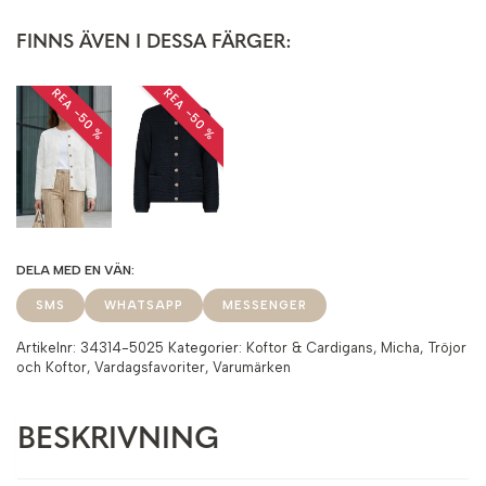
FINNS ÄVEN I DESSA FÄRGER:
REA −50 %
REA −50 %
SMS
WHATSAPP
MESSENGER
Artikelnr:
34314-5025
Kategorier:
Koftor & Cardigans
,
Micha
,
Tröjor
och Koftor
,
Vardagsfavoriter
,
Varumärken
BESKRIVNING