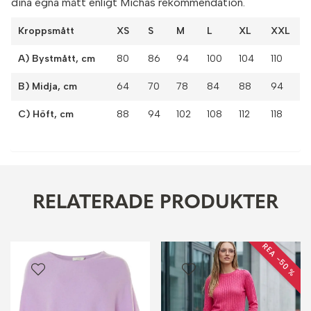
dina egna mått enligt Michas rekommendation.
Kroppsmått
XS
S
M
L
XL
XXL
A) Bystmått, cm
80
86
94
100
104
110
B) Midja, cm
64
70
78
84
88
94
C) Höft, cm
88
94
102
108
112
118
RELATERADE PRODUKTER
REA −50 %