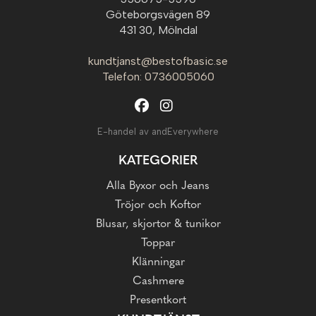
Göteborgsvägen 89
431 30, Mölndal
kundtjanst@bestofbasic.se
Telefon: 0736005060
E-handel av andEverywhere
KATEGORIER
Alla Byxor och Jeans
Tröjor och Koftor
Blusar, skjortor & tunikor
Toppar
Klänningar
Cashmere
Presentkort