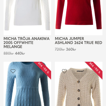
MICHA TRÖJA ANAKIWA
MICHA JUMPER
2005 OFFWHITE
ASHLAND 2624 TRUE RED
MELANGE
720
kr
360
kr
880
kr
440
kr
REA −50 %
REA −50 %