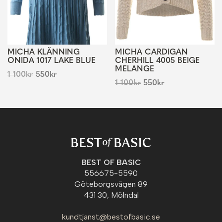
MICHA KLÄNNING
MICHA CARDIGAN
ONIDA 1017 LAKE BLUE
CHERHILL 4005 BEIGE
MELANGE
1 100
kr
550
kr
1 100
kr
550
kr
BEST OF BASIC
556675-5590
Göteborgsvägen 89
431 30, Mölndal
kundtjanst@bestofbasic.se