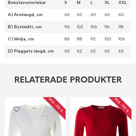
Bokstavsstorlekar
S
M
L
XL
XXL
A) Ärmlängd, cm
60
60
60
60
60
B) Bystmått, cm
96
102
106
116
118
C) Midja, cm
86
88
92
100
106
D) Plaggets längd, cm
60
62
62
63
63
RELATERADE PRODUKTER
REA −50 %
REA −50 %