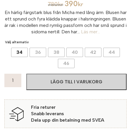
390
780
kr
kr
En härlig färgstark blus från Micha med lång ärm. Blusen har
ett sprund och fyra klädda knappar i halsringningen. Blusen
är rak i modellen med rymlig passform och har små sprund i
sidorna nertill. Den har...
Läs mer...
Välj alternativ
34
36
38
40
42
44
46
Micha
LÄGG TILL I VARUKORG
Blus
Lansing
30074
Coral
Fria returer
Pink
Snabb leverans
mängd
Dela upp din betalning med SVEA