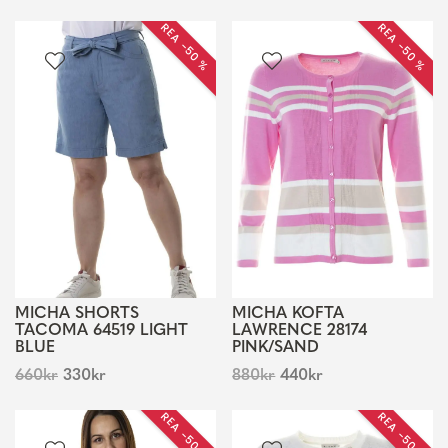
REA −50 %
REA −50 %
MICHA SHORTS
MICHA KOFTA
TACOMA 64519 LIGHT
LAWRENCE 28174
BLUE
PINK/SAND
660
kr
330
kr
880
kr
440
kr
REA −50 %
REA −50 %