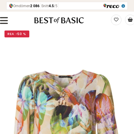
REA −50 %