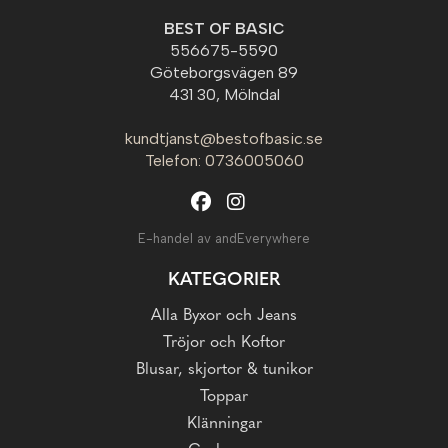
BEST OF BASIC
556675-5590
Göteborgsvägen 89
431 30, Mölndal
kundtjanst@bestofbasic.se
Telefon: 0736005060
E-handel av andEverywhere
KATEGORIER
Alla Byxor och Jeans
Tröjor och Koftor
Blusar, skjortor & tunikor
Toppar
Klänningar