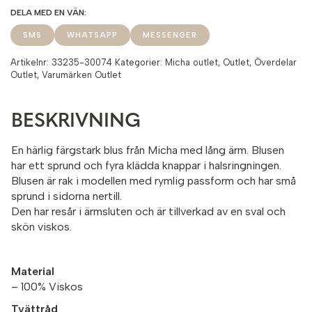
SMS
WHATSAPP
MESSENGER
Artikelnr:
33235-30074
Kategorier:
Micha outlet
,
Outlet
,
Överdelar
Outlet
,
Varumärken Outlet
BESKRIVNING
En härlig färgstark blus från Micha med lång ärm. Blusen
har ett sprund och fyra klädda knappar i halsringningen.
Blusen är rak i modellen med rymlig passform och har små
sprund i sidorna nertill.
Den har resår i ärmsluten och är tillverkad av en sval och
skön viskos.
Material
– 100% Viskos
Tvättråd