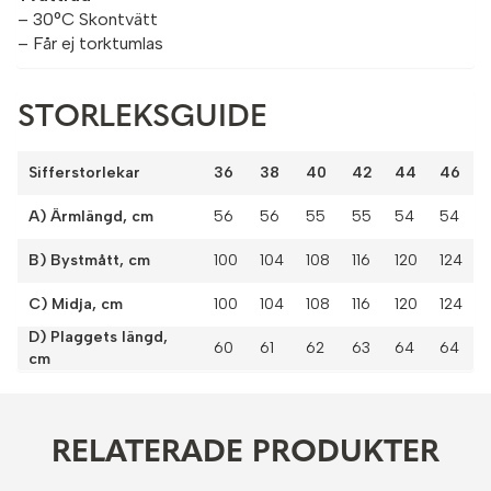
– 30°C Skontvätt
– Får ej torktumlas
STORLEKSGUIDE
Sifferstorlekar
36
38
40
42
44
46
A) Ärmlängd, cm
56
56
55
55
54
54
B) Bystmått, cm
100
104
108
116
120
124
C) Midja, cm
100
104
108
116
120
124
D) Plaggets längd,
60
61
62
63
64
64
cm
RELATERADE PRODUKTER