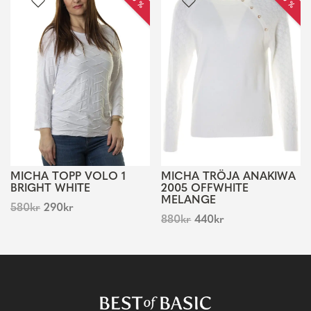
MICHA TOPP VOLO 1
MICHA TRÖJA ANAKIWA
BRIGHT WHITE
2005 OFFWHITE
MELANGE
580
kr
290
kr
880
kr
440
kr