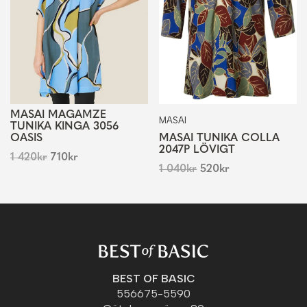
MASAI MAGAMZE
MASAI
TUNIKA KINGA 3056
OASIS
MASAI TUNIKA COLLA
2047P LÖVIGT
1 420
kr
710
kr
1 040
kr
520
kr
BEST OF BASIC
556675-5590