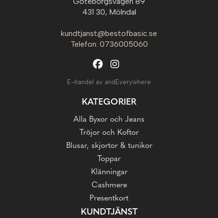
Göteborgsvägen 89
431 30, Mölndal
kundtjanst@bestofbasic.se
Telefon: 0736005060
E-handel av andEverywhere
KATEGORIER
Alla Byxor och Jeans
Tröjor och Koftor
Blusar, skjortor & tunikor
Toppar
Klänningar
Cashmere
Presentkort
KUNDTJÄNST