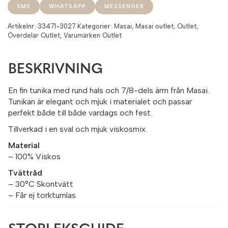
SMS
WHATSAPP
MESSENGER
Artikelnr:
33471-3027
Kategorier:
Masai
,
Masai outlet
,
Outlet
,
Överdelar Outlet
,
Varumärken Outlet
BESKRIVNING
En fin tunika med rund hals och 7/8-dels ärm från Masai.
Tunikan är elegant och mjuk i materialet och passar
perfekt både till både vardags och fest.
Tillverkad i en sval och mjuk viskosmix.
Material
– 100% Viskos
Tvättråd
– 30°C Skontvätt
– Får ej torktumlas