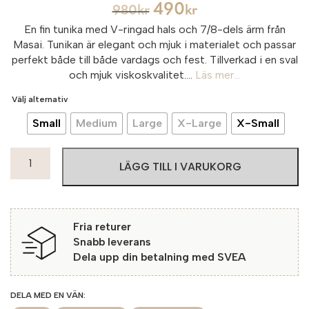
490
980
kr
kr
En fin tunika med V-ringad hals och 7/8-dels ärm från
Masai. Tunikan är elegant och mjuk i materialet och passar
perfekt både till både vardags och fest. Tillverkad i en sval
och mjuk viskoskvalitet....
Läs mer...
Välj alternativ
Small
Medium
Large
X-Large
X-Small
Masai
LÄGG TILL I VARUKORG
MaKay
Blus
Shelly
3027
Fria returer
Sea
Snabb leverans
Turtle
Dela upp din betalning med SVEA
mängd