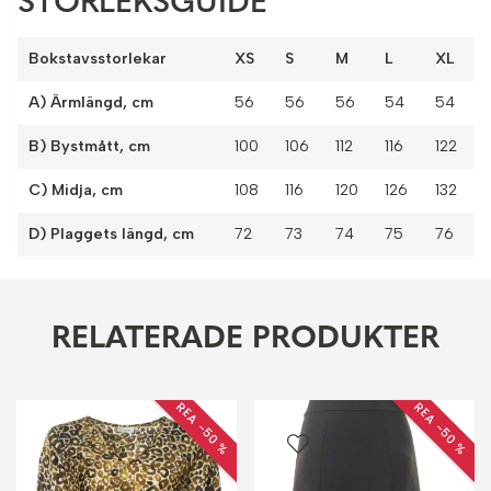
STORLEKSGUIDE
Bokstavsstorlekar
XS
S
M
L
XL
A) Ärmlängd, cm
56
56
56
54
54
B) Bystmått, cm
100
106
112
116
122
C) Midja, cm
108
116
120
126
132
D) Plaggets längd, cm
72
73
74
75
76
RELATERADE PRODUKTER
REA −50 %
REA −50 %