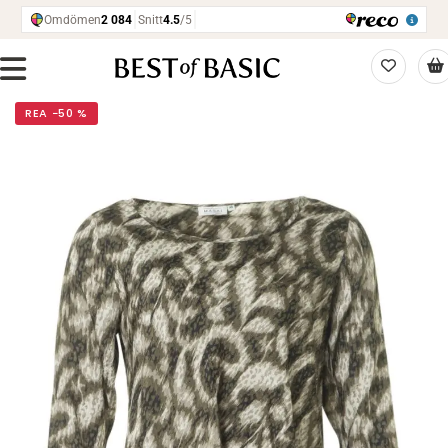
REA −50 %