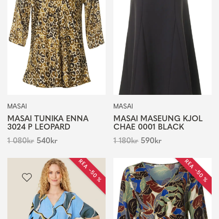
MASAI
MASAI
MASAI TUNIKA ENNA
MASAI MASEUNG KJOL
3024 P LEOPARD
CHAE 0001 BLACK
1 080
kr
540
kr
1 180
kr
590
kr
REA −50 %
REA −50 %