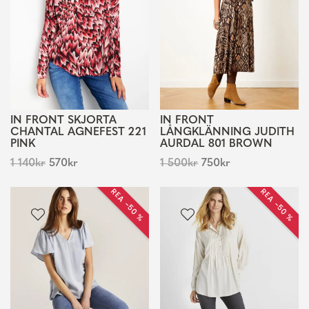
IN FRONT SKJORTA
IN FRONT
CHANTAL AGNEFEST 221
LÅNGKLÄNNING JUDITH
PINK
AURDAL 801 BROWN
1 140
kr
570
kr
1 500
kr
750
kr
REA −50 %
REA −50 %