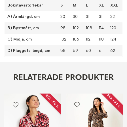
Bokstavsstorlekar
S
M
L
XL
XXL
A) Ärmlängd, cm
30
30
31
31
32
B) Bystmått, cm
98
102
108
114
120
C) Midja, cm
102
106
112
118
124
D) Plaggets längd, cm
58
59
60
61
62
RELATERADE PRODUKTER
REA −50 %
REA −50 %