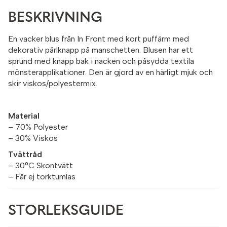
BESKRIVNING
En vacker blus från In Front med kort puffärm med
dekorativ pärlknapp på manschetten. Blusen har ett
sprund med knapp bak i nacken och påsydda textila
mönsterapplikationer. Den är gjord av en härligt mjuk och
skir viskos/polyestermix.
Material
– 70% Polyester
– 30% Viskos
Tvättråd
– 30°C Skontvätt
– Får ej torktumlas
STORLEKSGUIDE