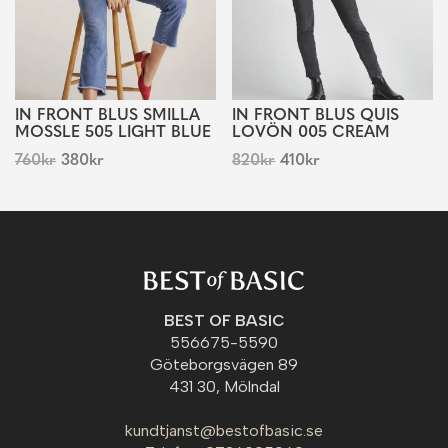
IN FRONT BLUS SMILLA
IN FRONT BLUS QUIS
MOSSLE 505 LIGHT BLUE
LOVÖN 005 CREAM
760
kr
380
kr
820
kr
410
kr
BEST OF BASIC
556675-5590
Göteborgsvägen 89
431 30, Mölndal
kundtjanst@bestofbasic.se