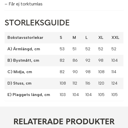
– Får ej torktumlas
STORLEKSGUIDE
Bokstavsstorlekar
S
M
L
XL
XXL
A) Ärmlängd, cm
53
51
52
52
52
B) Bystmått, cm
82
86
92
98
104
C) Midja, cm
82
90
98
108
114
D) Stuss, cm
108
112
116
120
124
E) Plaggets längd, cm
103
104
104
105
105
RELATERADE PRODUKTER