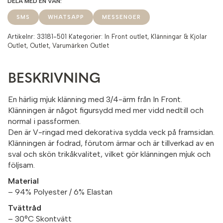
SMS
WHATSAPP
MESSENGER
Artikelnr:
33181-501
Kategorier:
In Front outlet
,
Klänningar & Kjolar
Outlet
,
Outlet
,
Varumärken Outlet
BESKRIVNING
En härlig mjuk klänning med 3/4-ärm från In Front.
Klänningen är något figursydd med mer vidd nedtill och
normal i passformen.
Den är V-ringad med dekorativa sydda veck på framsidan.
Klänningen är fodrad, förutom ärmar och är tillverkad av en
sval och skön trikåkvalitet, vilket gör klänningen mjuk och
följsam.
Material
– 94% Polyester / 6% Elastan
Tvättråd
– 30°C Skontvätt