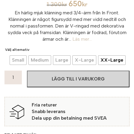
650
1 300
kr
kr
En härlig mjuk klänning med 3/4-ärm från In Front.
Klänningen är något figursydd med mer vidd nedtill och
normal i passformen. Den är V-ringad med dekorativa
sydda veck på framsidan. Klänningen är fodrad, förutom
ärmar och är...
Läs mer...
Välj alternativ
Small
Medium
Large
X-Large
XX-Large
In
LÄGG TILL I VARUKORG
Front
Lucy
Klänning
Hailey
Fria returer
501
Snabb leverans
Blue
Dela upp din betalning med SVEA
mängd