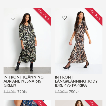
REA −50 %
REA −50 %
IN FRONT KLÄNNING
IN FRONT
ADRIANE NESNA 615
LÅNGKLÄNNING JODY
GREEN
IDRE 495 PAPRIKA
1 440
kr
720
kr
1 500
kr
750
kr