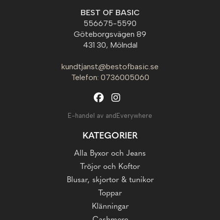
BEST OF BASIC
556675-5590
Göteborgsvägen 89
431 30, Mölndal
kundtjanst@bestofbasic.se
Telefon: 0736005060
E-handel av andEverywhere
KATEGORIER
Alla Byxor och Jeans
Tröjor och Koftor
Blusar, skjortor & tunikor
Toppar
Klänningar