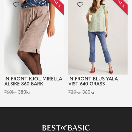
REA −50 %
REA −50 %
IN FRONT KJOL MIRELLA
IN FRONT BLUS YALA
ALSIKE 860 BARK
VIST 640 GRASS
760
kr
380
kr
720
kr
360
kr