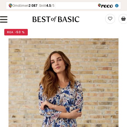
REA −50 %