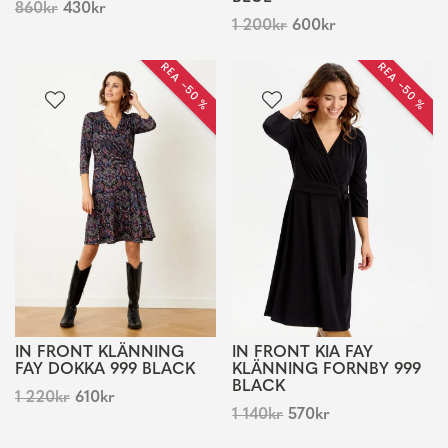
860
kr
430
kr
1 200
kr
600
kr
REA −50 %
REA −50 %
IN FRONT KLÄNNING
IN FRONT KIA FAY
FAY DOKKA 999 BLACK
KLÄNNING FORNBY 999
BLACK
1 220
kr
610
kr
1 140
kr
570
kr