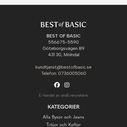
BEST OF BASIC
556675-5590
Göteborgsvägen 89
431 30, Mölndal
kundtjanst@bestofbasic.se
Telefon: 0736005060
E-handel av andEverywhere
KATEGORIER
Alla Byxor och Jeans
Tröjor och Koftor