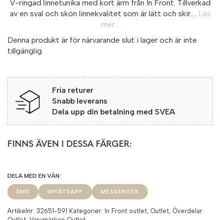
V-ringad linnetunika med kort ärm från In Front. Tillverkad
av en sval och skön linnekvalitet som är lätt och skir....
Läs
mer...
Denna produkt är för närvarande slut i lager och är inte
tillgänglig.
Fria returer
Snabb leverans
Dela upp din betalning med SVEA
FINNS ÄVEN I DESSA FÄRGER:
SMS
WHATSAPP
MESSENGER
Artikelnr:
32651-591
Kategorier:
In Front outlet
,
Outlet
,
Överdelar
Outlet
,
Varumärken Outlet