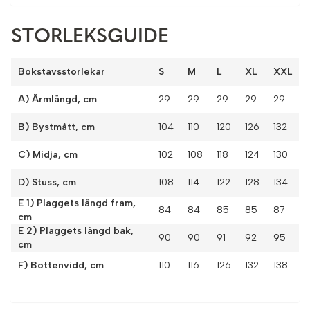
STORLEKSGUIDE
Bokstavsstorlekar
S
M
L
XL
XXL
A) Ärmlängd, cm
29
29
29
29
29
B) Bystmått, cm
104
110
120
126
132
C) Midja, cm
102
108
118
124
130
D) Stuss, cm
108
114
122
128
134
E 1) Plaggets längd fram,
84
84
85
85
87
cm
E 2) Plaggets längd bak,
90
90
91
92
95
cm
F) Bottenvidd, cm
110
116
126
132
138