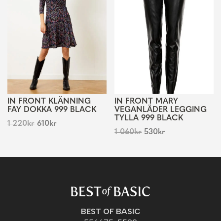
IN FRONT KLÄNNING
IN FRONT MARY
FAY DOKKA 999 BLACK
VEGANLÄDER LEGGING
TYLLA 999 BLACK
1 220
kr
610
kr
1 060
kr
530
kr
BEST OF BASIC