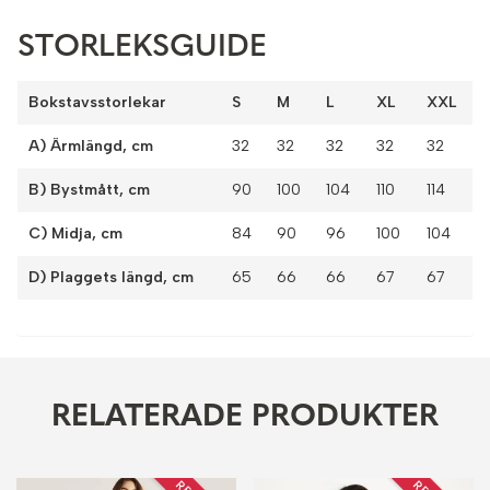
STORLEKSGUIDE
Bokstavsstorlekar
S
M
L
XL
XXL
A) Ärmlängd, cm
32
32
32
32
32
B) Bystmått, cm
90
100
104
110
114
C) Midja, cm
84
90
96
100
104
D) Plaggets längd, cm
65
66
66
67
67
RELATERADE PRODUKTER