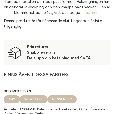
formad modellen och lös i passformen. Halsringningen har
en dekorativ veckning och den knäpps bak i nacken. Den är
blommönstrad i blått, vitt och beige...
Läs mer...
Denna produkt är för närvarande slut i lager och är inte
tillgänglig.
Fria returer
Snabb leverans
Dela upp din betalning med SVEA
FINNS ÄVEN I DESSA FÄRGER:
SMS
WHATSAPP
MESSENGER
Artikelnr:
32004-501
Kategorier:
In Front outlet
,
Outlet
,
Överdelar
Outlet
,
Varumärken Outlet