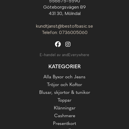
556675-5590
Göteborgsvägen 89
431 30, Mölndal
kundtjanst@bestofbasic.se
Telefon: 0736005060
E-handel av andEverywhere
KATEGORIER
Alla Byxor och Jeans
Tröjor och Koftor
Blusar, skjortor & tunikor
Toppar
Klänningar
Cashmere
Presentkort