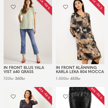
REA −50 %
REA −50 %
IN FRONT BLUS YALA
IN FRONT KLÄNNING
VIST 640 GRASS
KARLA LEKA 804 MOCCA
720
kr
360
kr
1 300
kr
650
kr
REA −50 %
REA −50 %