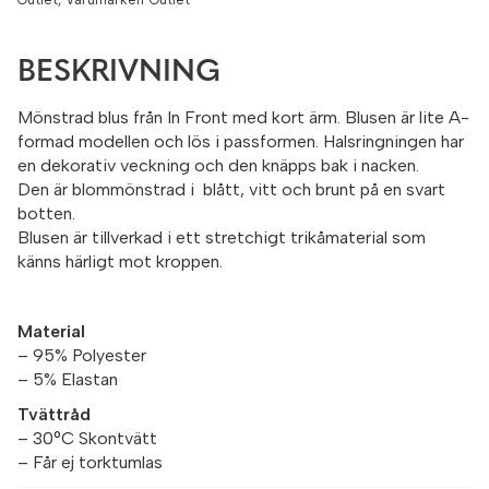
BESKRIVNING
Mönstrad blus från In Front med kort ärm. Blusen är lite A-
formad modellen och lös i passformen. Halsringningen har
en dekorativ veckning och den knäpps bak i nacken.
Den är blommönstrad i blått, vitt och brunt på en svart
botten.
Blusen är tillverkad i ett stretchigt trikåmaterial som
känns härligt mot kroppen.
Material
– 95% Polyester
– 5% Elastan
Tvättråd
– 30°C Skontvätt
– Får ej torktumlas