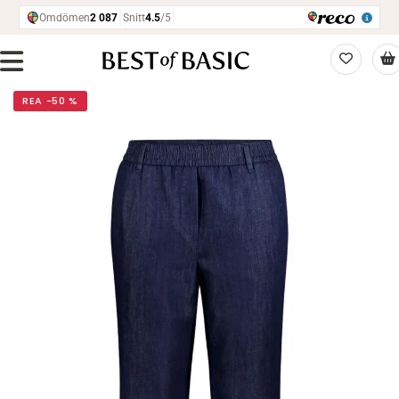
REA −50 %