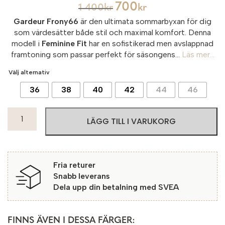
700
1 400
kr
kr
Gardeur Frony66
är den ultimata sommarbyxan för dig
som värdesätter både stil och maximal komfort. Denna
modell i
Feminine Fit
har en sofistikerad men avslappnad
framtoning som passar perfekt för säsongens...
Läs mer...
Välj alternativ
36
38
40
42
44
46
Frony66
LÄGG TILL I VARUKORG
Summer
7268
Dark
Denim
Fria returer
mängd
Snabb leverans
Dela upp din betalning med SVEA
FINNS ÄVEN I DESSA FÄRGER: