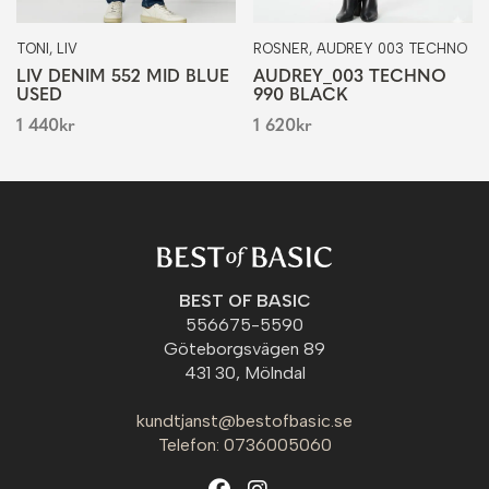
TONI, LIV
ROSNER, AUDREY 003 TECHNO
LIV DENIM 552 MID BLUE
AUDREY_003 TECHNO
USED
990 BLACK
1 440
kr
1 620
kr
BEST OF BASIC
556675-5590
Göteborgsvägen 89
431 30, Mölndal
kundtjanst@bestofbasic.se
Telefon: 0736005060