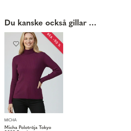
Du kanske också gillar …
REA −50 %
MICHA
Micha Polotröja Tokyo