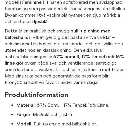
modell i
Feminine Fit
har en sofistikerad men avslappnad
framtoning som passar perfekt för säsongens alla tillfällen.
Byxan kommer i två vackra blå nyanser: en djup
mörkblå
och en fräsch
ljusblå
.
Detta är en praktisk och snygg
pull-up chino med
bälteshällor
, vilket ger dig det bästa av två världar –
bekvämligheten hos en pull-on-modell och det välklädda
utseendet hos en klassisk chino. Den exklusiva
materialblandningen av
67% bomull, 17% tencel och 16%
linne
gör byxan både sval och ventilerande, samtidigt
som den får ett vackert fall och en mjuk känsla mot huden.
Med sina raka ben och genomtänkta passform blir
Frony66 snabbt en favorit under varma dagar.
Produktinformation
Material:
67% Bomull, 17% Tencel, 16% Linne.
Färger:
Mörkblå och ljusblå.
Modell:
Pull-up chino med bälteshällor.