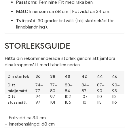
Passform:
Feminine Fit med raka ben.
Mått:
Innersöm ca 68 cm | Fotvidd ca 34 cm.
Tvättråd:
30 grader fintvätt (följ skötselråd för
linneblandning).
STORLEKSGUIDE
Hitta din rekommenderade storlek genom att jämföra
dina kroppsmått med tabellen nedan.
Din storlek
36
38
40
42
44
46
Ditt
74–
77–
80–
84–
87–
90–
midjemått
77
80
84
87
90
93
Ditt
94–
97–
102–
107–
110–
113–
stussmått
97
101
106
110
113
116
– Fotvidd ca 34 cm.
– Innerbenslängd: 68 cm