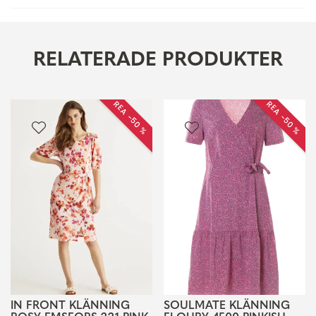
RELATERADE PRODUKTER
REA −50 %
REA −50 %
IN FRONT KLÄNNING
SOULMATE KLÄNNING