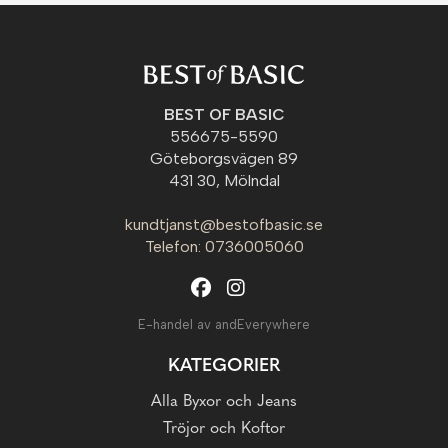
BEST OF BASIC
556675-5590
Göteborgsvägen 89
431 30, Mölndal
kundtjanst@bestofbasic.se
Telefon: 0736005060
E-handel av andEverywhere
KATEGORIER
Alla Byxor och Jeans
Tröjor och Koftor