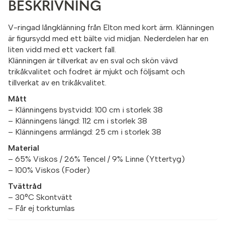
BESKRIVNING
V-ringad långklänning från Elton med kort ärm. Klänningen
är figursydd med ett bälte vid midjan. Nederdelen har en
liten vidd med ett vackert fall.
Klänningen är tillverkat av en sval och skön vävd
trikåkvalitet och fodret är mjukt och följsamt och
tillverkat av en trikåkvalitet.
Mått
– Klänningens bystvidd: 100 cm i storlek 38
– Klänningens längd: 112 cm i storlek 38
– Klänningens armlängd: 25 cm i storlek 38
Material
– 65% Viskos / 26% Tencel / 9% Linne (Yttertyg)
– 100% Viskos (Foder)
Tvättråd
– 30°C Skontvätt
– Får ej torktumlas