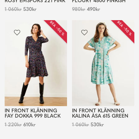
ROSY EMSFORS 221 PINK
FLOURY 4500 PINKISH
1 060
kr
530
kr
980
kr
490
kr
REA −50 %
REA −50 %
IN FRONT KLÄNNING
IN FRONT KLÄNNING
FAY DOKKA 999 BLACK
KALINA ÅSA 615 GREEN
1 220
kr
610
kr
1 060
kr
530
kr