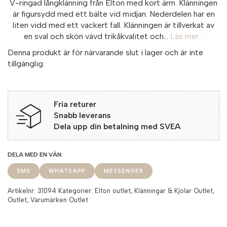
V-ringad långklänning från Elton med kort ärm. Klänningen
är figursydd med ett bälte vid midjan. Nederdelen har en
liten vidd med ett vackert fall. Klänningen är tillverkat av
en sval och skön vävd trikåkvalitet och...
Läs mer...
Denna produkt är för närvarande slut i lager och är inte
tillgänglig.
Fria returer
Snabb leverans
Dela upp din betalning med SVEA
SMS
WHATSAPP
MESSENGER
Artikelnr:
31094
Kategorier:
Elton outlet
,
Klänningar & Kjolar Outlet
,
Outlet
,
Varumärken Outlet