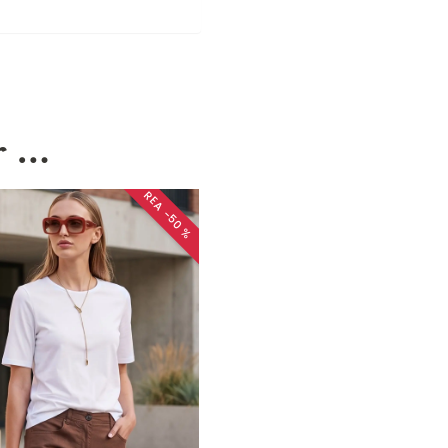
r …
REA −50 %