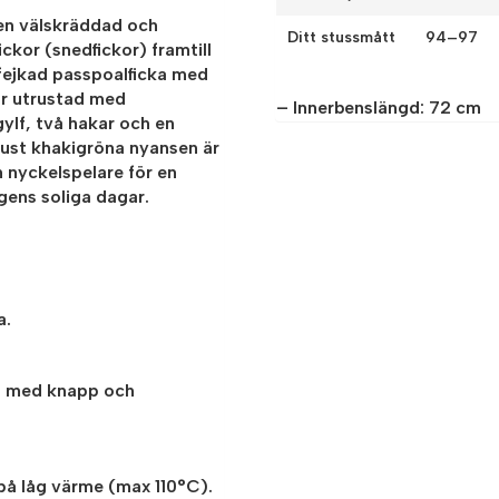
en välskräddad och
Ditt stussmått
94–97
ickor (snedfickor) framtill
 fejkad passpoalficka med
är utrustad med
– Innerbenslängd: 72 cm
ylf, två hakar och en
just khakigröna nyansen är
n nyckelspelare för en
ens soliga dagar.
a.
lf med knapp och
å låg värme (max 110°C).