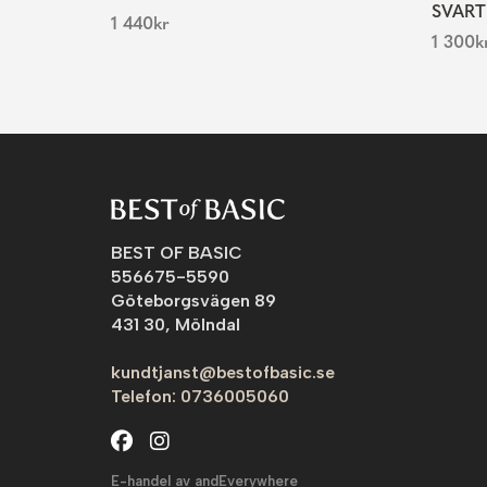
SVART
1 440
kr
1 300
k
BEST OF BASIC
556675-5590
Göteborgsvägen 89
431 30, Mölndal
kundtjanst@bestofbasic.se
Telefon: 0736005060
E-handel av andEverywhere