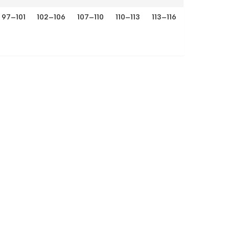
97–101
102–106
107–110
110–113
113–116