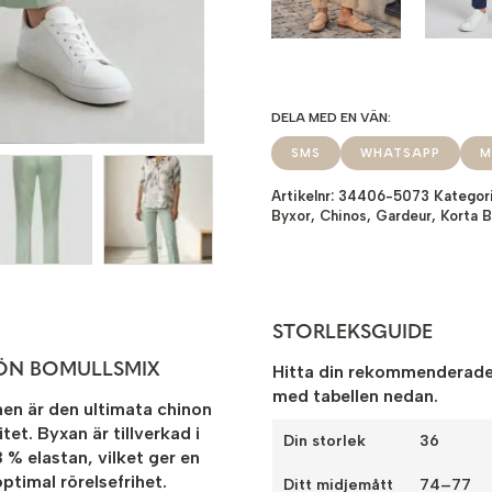
SMS
WHATSAPP
M
Artikelnr:
34406-5073
Kategor
Byxor
,
Chinos
,
Gardeur
,
Korta B
STORLEKSGUIDE
SKÖN BOMULLSMIX
Hitta din rekommenderade
med tabellen nedan.
en är den ultimata chinon
tet. Byxan är tillverkad i
Din storlek
36
3 % elastan
, vilket ger en
ptimal rörelsefrihet.
Ditt midjemått
74–77