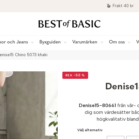
Frakt 40 kr
xor och Jeans
Byxguiden
Varumärken
Om oss
V
enise15 Chino 5073 khaki
REA −50 %
Denise1
Denise15-80661
från vår- 
dig som värdesätter både 
högkvalitativ blan
Välj alternativ