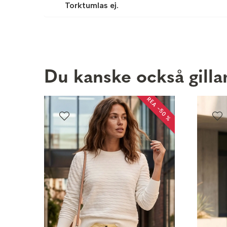
Torktumlas ej.
Du kanske också gilla
REA −50 %