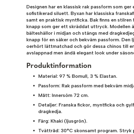
Designen har en klassisk
rak passform
som ger 
sofistikerad siluett. Byxan har klassiska franskaf
samt en praktisk myntficka. Bak finns en stilren
knapp som ger ett skräddat uttryck. Modellen 
bälteshällor i midjan och stängs med dragkedjeg
knapp för en säker och bekväm passform. Den l
oerhört lättmatchad och gör dessa chinos till e
avslappnad men ändå elegant look under säsong
Produktinformation
Material:
97 % Bomull, 3 % Elastan.
Passform:
Rak passform med bekväm midj
Mått:
Innersöm 72 cm.
Detaljer:
Franska fickor, myntficka och gy
dragkedja.
Färg:
Khaki (ljusgrön).
Tvättråd:
30°C skonsamt program. Stryk p