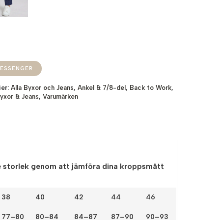
ESSENGER
ier:
Alla Byxor och Jeans
,
Ankel & 7/8-del
,
Back to Work
,
yxor & Jeans
,
Varumärken
 storlek genom att jämföra dina kroppsmått
38
40
42
44
46
77–80
80–84
84–87
87–90
90–93