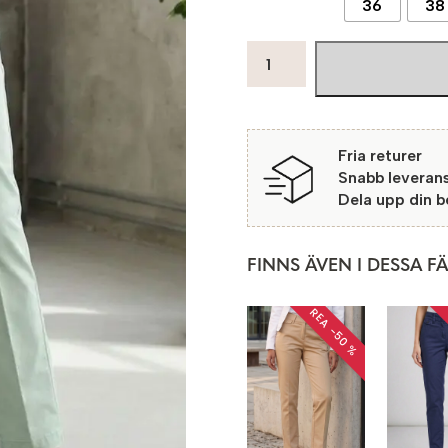
36
38
Denise15
Chino
5073
khaki
mängd
Fria returer
Snabb leveran
Dela upp din 
FINNS ÄVEN I DESSA F
REA −50 %