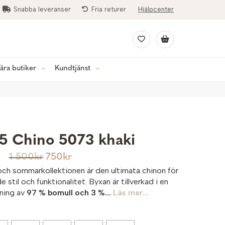
Snabba leveranser
Fria returer
Hjälpcenter
åra butiker
Kundtjänst
5 Chino 5073 khaki
1 500
kr
750
kr
och sommarkollektionen är den ultimata chinon för
stil och funktionalitet. Byxan är tillverkad i en
dning av
97 % bomull och 3 %...
Läs mer...