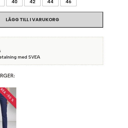
40
42
44
46
LÄGG TILL I VARUKORG
s
betalning med SVEA
ÄRGER:
REA −50 %