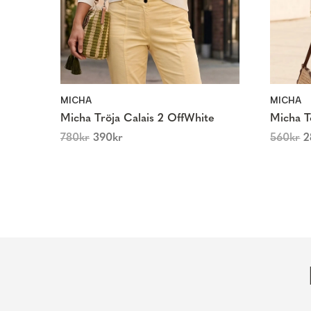
MICHA
MICHA
Micha Tröja Calais 2 OffWhite
Micha T
780
kr
390
kr
560
kr
2