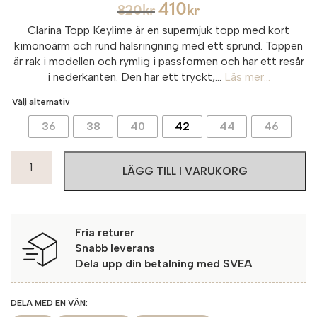
410
820
kr
kr
Clarina Topp Keylime är en supermjuk topp med kort
kimonoärm och rund halsringning med ett sprund. Toppen
är rak i modellen och rymlig i passformen och har ett resår
i nederkanten. Den har ett tryckt,...
Läs mer...
Välj alternativ
36
38
40
42
44
46
Clarina
LÄGG TILL I VARUKORG
Topp
Keylime
500
Green
Fria returer
Blue
Snabb leverans
mängd
Dela upp din betalning med SVEA