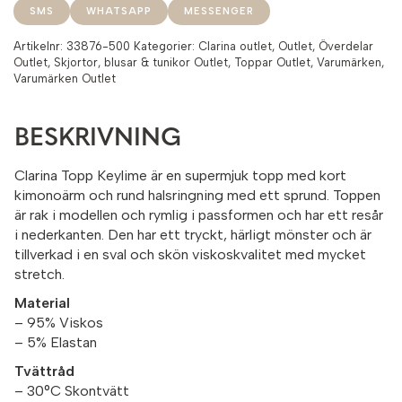
SMS
WHATSAPP
MESSENGER
Artikelnr:
33876-500
Kategorier:
Clarina outlet
,
Outlet
,
Överdelar
Outlet
,
Skjortor, blusar & tunikor Outlet
,
Toppar Outlet
,
Varumärken
,
Varumärken Outlet
BESKRIVNING
Clarina Topp Keylime är en supermjuk topp med kort
kimonoärm och rund halsringning med ett sprund. Toppen
är rak i modellen och rymlig i passformen och har ett resår
i nederkanten. Den har ett tryckt, härligt mönster och är
tillverkad i en sval och skön viskoskvalitet med mycket
stretch.
Material
– 95% Viskos
– 5% Elastan
Tvättråd
– 30°C Skontvätt