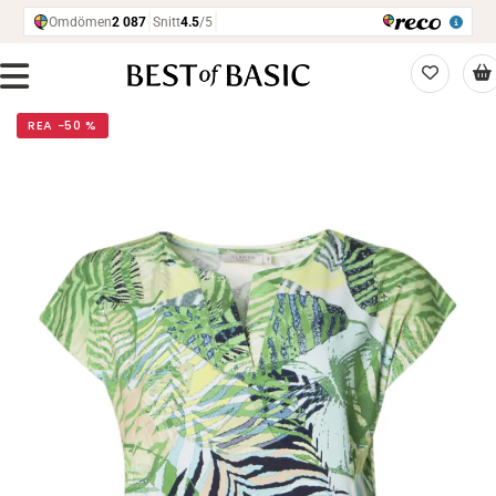
REA −50 %