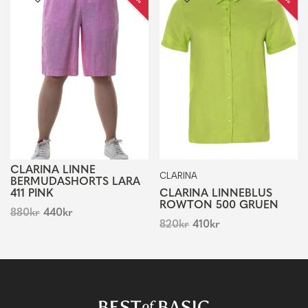
CLARINA LINNE
CLARINA
BERMUDASHORTS LARA
411 PINK
CLARINA LINNEBLUS
ROWTON 500 GRUEN
880
kr
440
kr
820
kr
410
kr