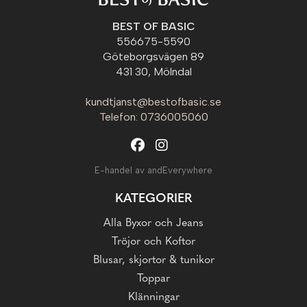
BEST OF BASIC
556675-5590
Göteborgsvägen 89
431 30, Mölndal
kundtjanst@bestofbasic.se
Telefon: 0736005060
E-handel av andEverywhere
KATEGORIER
Alla Byxor och Jeans
Tröjor och Koftor
Blusar, skjortor & tunikor
Toppar
Klänningar