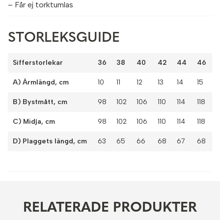
– Får ej torktumlas
STORLEKSGUIDE
Sifferstorlekar
36
38
40
42
44
46
A) Ärmlängd, cm
10
11
12
13
14
15
B) Bystmått, cm
98
102
106
110
114
118
C) Midja, cm
98
102
106
110
114
118
D) Plaggets längd, cm
63
65
66
68
67
68
RELATERADE PRODUKTER