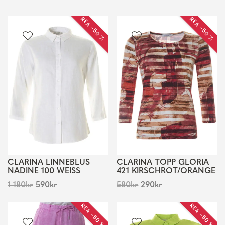
REA −50 %
REA −50 %
CLARINA LINNEBLUS
CLARINA TOPP GLORIA
NADINE 100 WEISS
421 KIRSCHROT/ORANGE
1 180
kr
590
kr
580
kr
290
kr
REA −50 %
REA −50 %