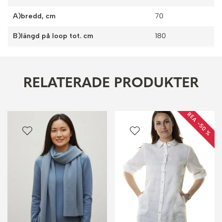
A)bredd, cm
70
B)längd på loop tot. cm
180
RELATERADE PRODUKTER
REA −50 %