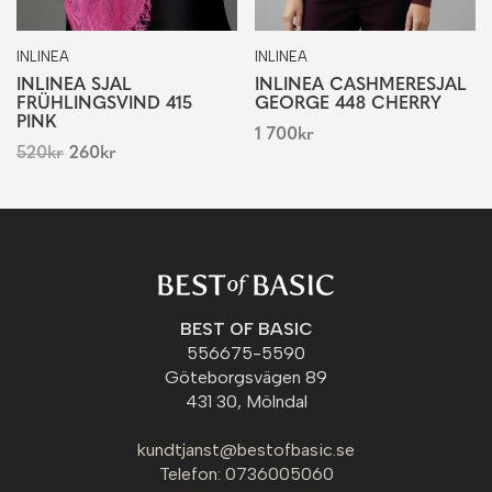
INLINEA
INLINEA
INLINEA SJAL
INLINEA CASHMERESJAL
FRÜHLINGSVIND 415
GEORGE 448 CHERRY
PINK
1 700
kr
520
kr
260
kr
BEST OF BASIC
556675-5590
Göteborgsvägen 89
431 30, Mölndal
kundtjanst@bestofbasic.se
Telefon: 0736005060