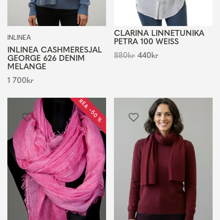
CLARINA LINNETUNIKA
INLINEA
PETRA 100 WEISS
INLINEA CASHMERESJAL
880
kr
440
kr
GEORGE 626 DENIM
MELANGE
1 700
kr
REA −50 %