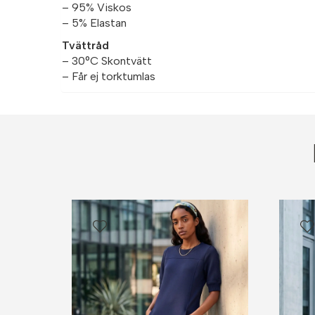
– 95% Viskos
– 5% Elastan
Tvättråd
– 30°C Skontvätt
– Får ej torktumlas