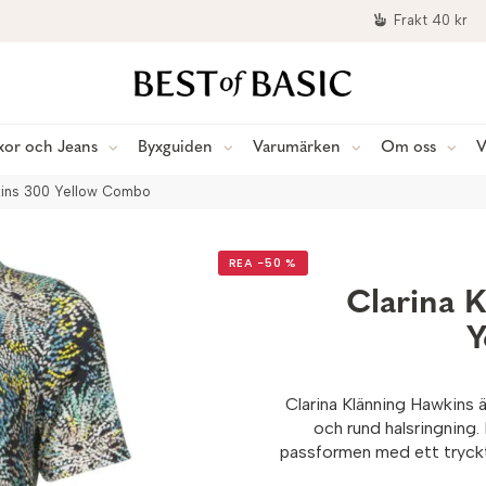
Frakt 40 kr
xor och Jeans
Byxguiden
Varumärken
Om oss
V
wkins 300 Yellow Combo
REA −50 %
Clarina 
Y
Clarina Klänning Hawkins ä
och rund halsringning.
passformen med ett tryckt, 