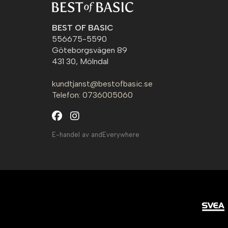
BEST OF BASIC
556675-5590
Göteborgsvägen 89
431 30, Mölndal
kundtjanst@bestofbasic.se
Telefon: 0736005060
E-handel av andEverywhere