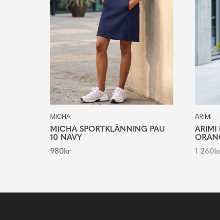
MICHA
ARIMI
MICHA SPORTKLÄNNING PAU
ARIMI
10 NAVY
ORAN
980
kr
1 260
k