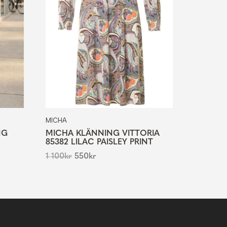
MICHA
NG
MICHA KLÄNNING VITTORIA
85382 LILAC PAISLEY PRINT
1 100
kr
550
kr