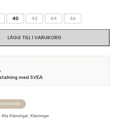
40
42
44
46
LÄGG TILL I VARUKORG
s
betalning med SVEA
ESSENGER
:
Alla Klänningar
,
Klänningar