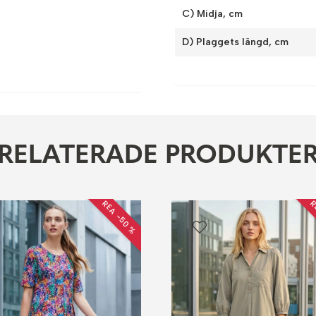
C) Midja, cm
D) Plaggets längd, cm
RELATERADE PRODUKTE
REA −50 %
R