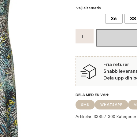
Välj alternativ
36
38
Clarina
Klänning
Hawkins
300
Yellow
Fria returer
Combo
Snabb leveran
mängd
Dela upp din 
SMS
WHATSAPP
M
Artikelnr:
33857-300
Kategorier