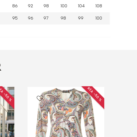
86
92
98
100
104
108
95
96
97
98
99
100
R
EA −50 %
REA −50 %