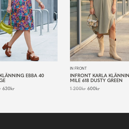
IN FRONT
 KLÄNNING EBBA 40
INFRONT KARLA KLÄNNI
GE
MILE 618 DUSTY GREEN
r
630
kr
1 200
kr
600
kr