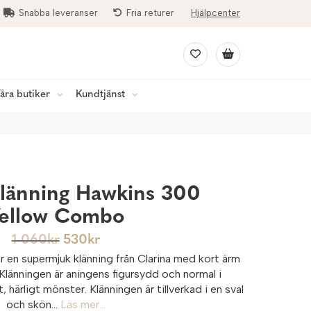
Snabba leveranser
Fria returer
Hjälpcenter
åra butiker
Kundtjänst
Klänning Hawkins 300
ellow Combo
1 060
kr
530
kr
r en supermjuk klänning från Clarina med kort ärm
 Klänningen är aningens figursydd och normal i
härligt mönster. Klänningen är tillverkad i en sval
och skön...
Läs mer...