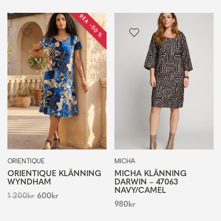
REA −50 %
ORIENTIQUE
MICHA
ORIENTIQUE KLÄNNING
MICHA KLÄNNING
WYNDHAM
DARWIN – 47063
NAVY/CAMEL
1 200
kr
600
kr
980
kr