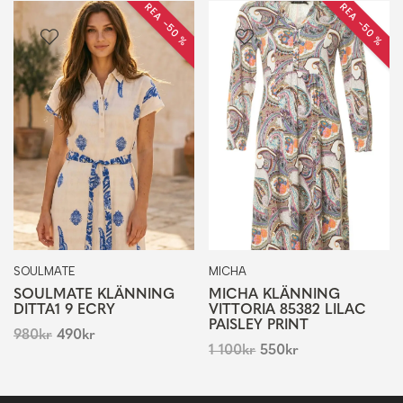
REA −50 %
REA −50 %
SOULMATE
MICHA
SOULMATE KLÄNNING
MICHA KLÄNNING
DITTA1 9 ECRY
VITTORIA 85382 LILAC
PAISLEY PRINT
980
kr
490
kr
1 100
kr
550
kr