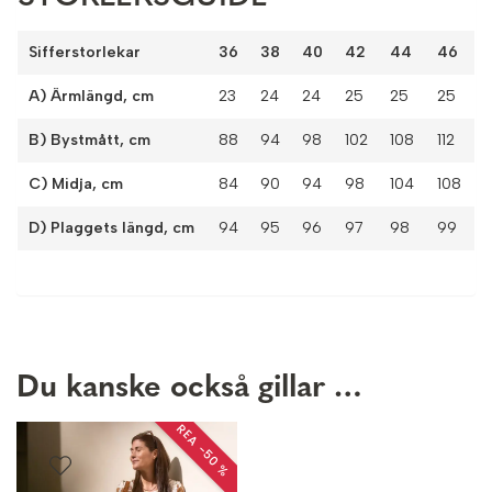
Sifferstorlekar
36
38
40
42
44
46
A) Ärmlängd, cm
23
24
24
25
25
25
B) Bystmått, cm
88
94
98
102
108
112
C) Midja, cm
84
90
94
98
104
108
D) Plaggets längd, cm
94
95
96
97
98
99
Du kanske också gillar …
REA −50 %