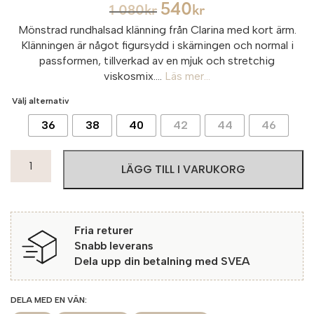
540
1 080
kr
kr
Mönstrad rundhalsad klänning från Clarina med kort ärm.
Klänningen är något figursydd i skärningen och normal i
passformen, tillverkad av en mjuk och stretchig
viskosmix....
Läs mer...
Välj alternativ
36
38
40
42
44
46
Clarina
LÄGG TILL I VARUKORG
Klänning
Etheridge
623
Marine
Fria returer
Combo
Snabb leverans
mängd
Dela upp din betalning med SVEA