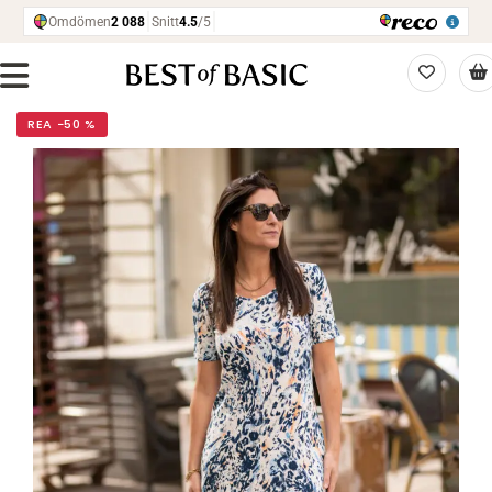
REA −50 %