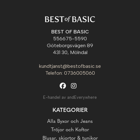
BEST OF BASIC
556675-5590
Göteborgsvägen 89
431 30, Mölndal
kundtjanst@bestofbasic.se
Telefon: 0736005060
E-handel av andEverywhere
KATEGORIER
Alla Byxor och Jeans
Tröjor och Koftor
Blusar, skjortor & tunikor