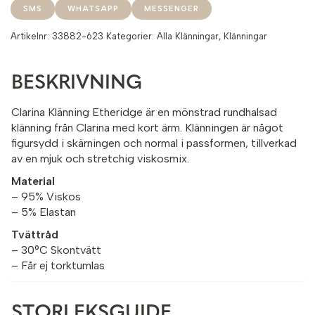
SMS
WHATSAPP
MESSENGER
Artikelnr:
33882-623
Kategorier:
Alla Klänningar
,
Klänningar
BESKRIVNING
Clarina Klänning Etheridge är en mönstrad rundhalsad
klänning från Clarina med kort ärm. Klänningen är något
figursydd i skärningen och normal i passformen, tillverkad
av en mjuk och stretchig viskosmix.
Material
– 95% Viskos
– 5% Elastan
Tvättråd
– 30°C Skontvätt
– Får ej torktumlas
STORLEKSGUIDE