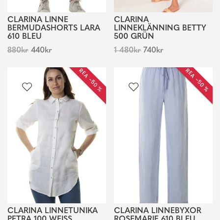
CLARINA LINNE
CLARINA
BERMUDASHORTS LARA
LINNEKLÄNNING BETTY
610 BLEU
500 GRÜN
880
kr
440
kr
1 480
kr
740
kr
REA −50 %
REA −50 %
CLARINA LINNETUNIKA
CLARINA LINNEBYXOR
PETRA 100 WEISS
ROSEMARIE 610 BLEU