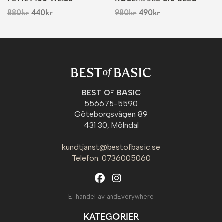
880
kr
440
kr
980
kr
490
kr
BEST OF BASIC
556675-5590
Göteborgsvägen 89
431 30, Mölndal
kundtjanst@bestofbasic.se
Telefon: 0736005060
E-handel av andEverywhere
KATEGORIER