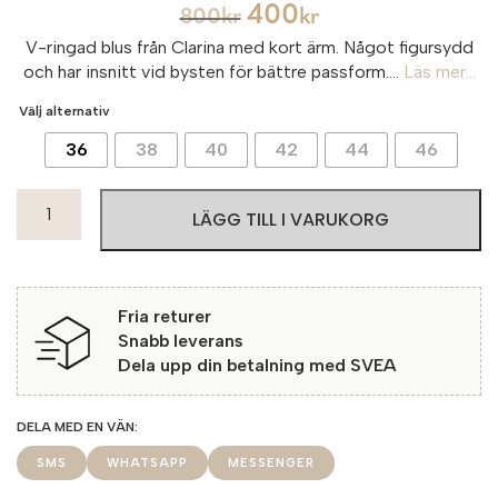
400
800
kr
kr
V-ringad blus från Clarina med kort ärm. Något figursydd
och har insnitt vid bysten för bättre passform....
Läs mer...
Välj alternativ
36
38
40
42
44
46
Clarina
LÄGG TILL I VARUKORG
Blus
1/2
Potoki
618
Fria returer
Bleu
Snabb leverans
mängd
Dela upp din betalning med SVEA
SMS
WHATSAPP
MESSENGER