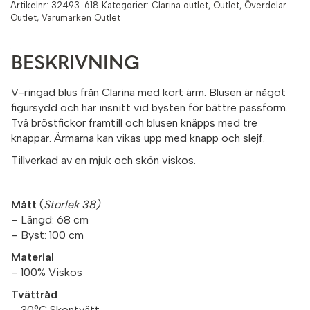
Artikelnr:
32493-618
Kategorier:
Clarina outlet
,
Outlet
,
Överdelar
Outlet
,
Varumärken Outlet
BESKRIVNING
V-ringad blus från Clarina med kort ärm. Blusen är något
figursydd och har insnitt vid bysten för bättre passform.
Två bröstfickor framtill och blusen knäpps med tre
knappar. Ärmarna kan vikas upp med knapp och slejf.
Tillverkad av en mjuk och skön viskos.
Mått
(
Storlek 38)
– Längd: 68 cm
– Byst: 100 cm
Material
– 100% Viskos
Tvättråd
– 30°C Skontvätt