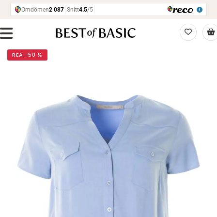
REA −50 %