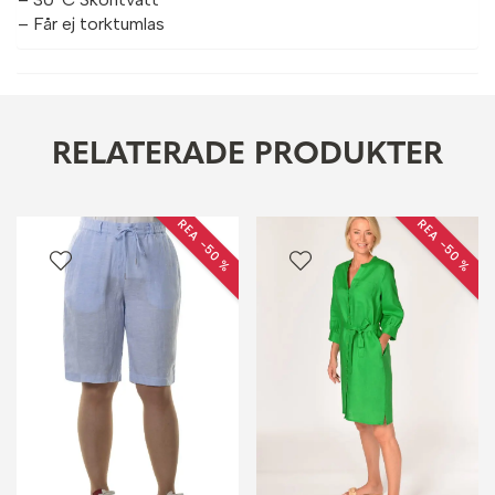
– Får ej torktumlas
RELATERADE PRODUKTER
REA −50 %
REA −50 %