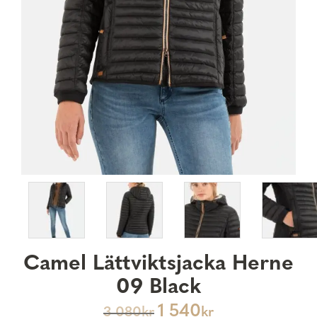
Camel Lättviktsjacka Herne
09 Black
1 540
3 080
kr
kr