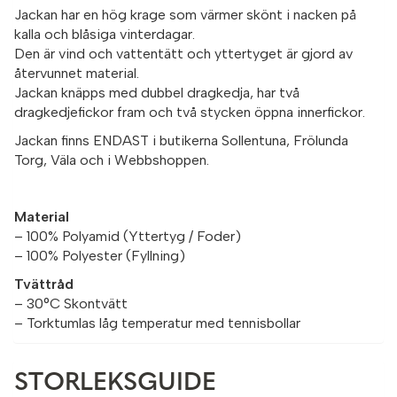
Jackan har en hög krage som värmer skönt i nacken på
kalla och blåsiga vinterdagar.
Den är vind och vattentätt och yttertyget är gjord av
återvunnet material.
Jackan knäpps med dubbel dragkedja, har två
dragkedjefickor fram och två stycken öppna innerfickor.
Jackan finns ENDAST i butikerna Sollentuna, Frölunda
Torg, Väla och i Webbshoppen.
Material
– 100% Polyamid (Yttertyg / Foder)
– 100% Polyester (Fyllning)
Tvättråd
– 30°C Skontvätt
– Torktumlas låg temperatur med tennisbollar
STORLEKSGUIDE