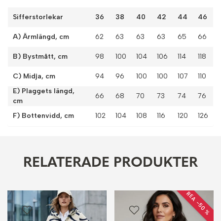
Sifferstorlekar
36
38
40
42
44
46
A) Ärmlängd, cm
62
63
63
63
65
66
B) Bystmått, cm
98
100
104
106
114
118
C) Midja, cm
94
96
100
100
107
110
E) Plaggets längd,
66
68
70
73
74
76
cm
F) Bottenvidd, cm
102
104
108
116
120
126
RELATERADE PRODUKTER
REA −50 %