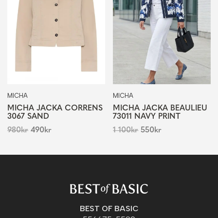
MICHA
MICHA
MICHA JACKA CORRENS
MICHA JACKA BEAULIEU
3067 SAND
73011 NAVY PRINT
980
kr
490
kr
1 100
kr
550
kr
BEST OF BASIC