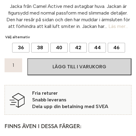
Jacka från Camel Active med avtagbar huva. Jackan är
figursydd med normal passform med slimmade detaljer.
Den har resår på sidan och den har muddar i ärmsluten för
att förhindra att kall luft smiter in. Jackan har...
Läs mer...
Välj alternativ
36
38
40
42
44
46
Camel
LÄGG TILL I VARUKORG
Lättviktsjacka
Herne
09
Black
Fria returer
mängd
Snabb leverans
Dela upp din betalning med SVEA
FINNS ÄVEN I DESSA FÄRGER: