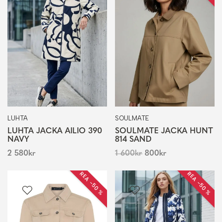
LUHTA
SOULMATE
LUHTA JACKA AILIO 390
SOULMATE JACKA HUNT
NAVY
814 SAND
2 580
kr
1 600
kr
800
kr
REA −50 %
REA −50 %