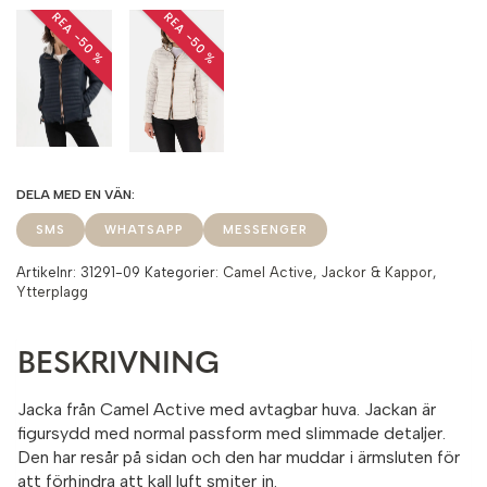
REA −50 %
REA −50 %
SMS
WHATSAPP
MESSENGER
Artikelnr:
31291-09
Kategorier:
Camel Active
,
Jackor & Kappor
,
Ytterplagg
BESKRIVNING
Jacka från Camel Active med avtagbar huva. Jackan är
figursydd med normal passform med slimmade detaljer.
Den har resår på sidan och den har muddar i ärmsluten för
att förhindra att kall luft smiter in.