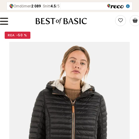
REA −50 %