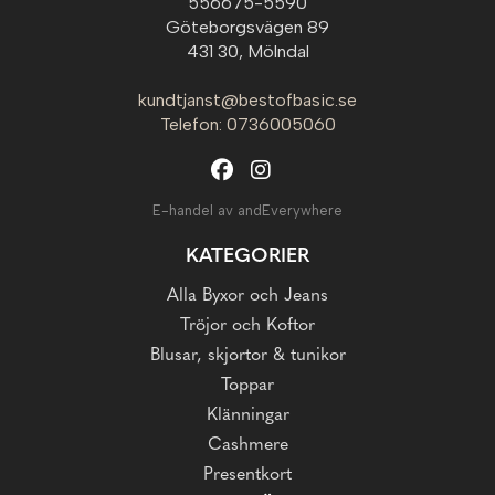
556675-5590
Göteborgsvägen 89
431 30, Mölndal
kundtjanst@bestofbasic.se
Telefon: 0736005060
E-handel av andEverywhere
KATEGORIER
Alla Byxor och Jeans
Tröjor och Koftor
Blusar, skjortor & tunikor
Toppar
Klänningar
Cashmere
Presentkort