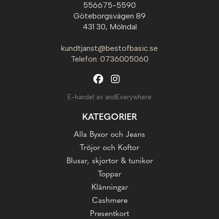
556675-5590
Göteborgsvägen 89
431 30, Mölndal
kundtjanst@bestofbasic.se
Telefon: 0736005060
E-handel av andEverywhere
KATEGORIER
Alla Byxor och Jeans
Tröjor och Koftor
Blusar, skjortor & tunikor
Toppar
Klänningar
Cashmere
Presentkort