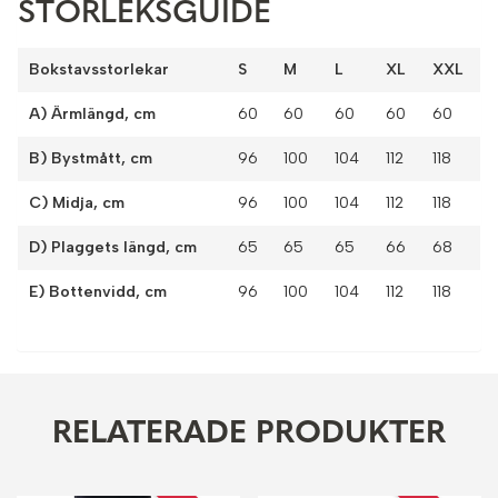
STORLEKSGUIDE
Bokstavsstorlekar
S
M
L
XL
XXL
A) Ärmlängd, cm
60
60
60
60
60
B) Bystmått, cm
96
100
104
112
118
C) Midja, cm
96
100
104
112
118
D) Plaggets längd, cm
65
65
65
66
68
E) Bottenvidd, cm
96
100
104
112
118
RELATERADE PRODUKTER