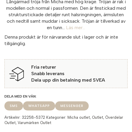
Långärmad tröja från Micha med hög krage. Tröjan är rak i
modellen och normal i passformen. Den är finstickad med
strukturstickade detaljer runt halsringningen, ärmsluten
och nedtill samt muddar i sicksack. Tröjan är tillverkad av
en tunn...
Läs mer...
Denna produkt är för närvarande slut i lager och är inte
tillgänglig.
Fria returer
Snabb leverans
Dela upp din betalning med SVEA
SMS
WHATSAPP
MESSENGER
Artikelnr:
32258-5372
Kategorier:
Micha outlet
,
Outlet
,
Överdelar
Outlet
,
Varumärken Outlet