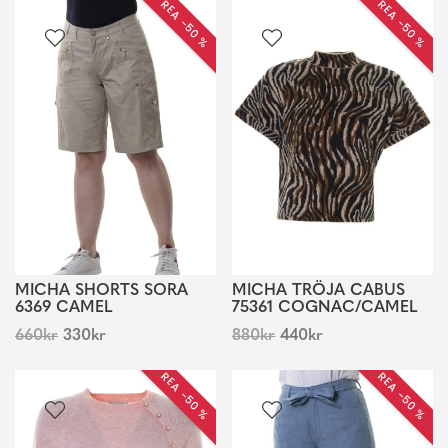
REA −50 %
REA −50 %
MICHA SHORTS SORA
MICHA TRÖJA CABUS
6369 CAMEL
75361 COGNAC/CAMEL
660
kr
330
kr
880
kr
440
kr
REA −50 %
REA −50 %