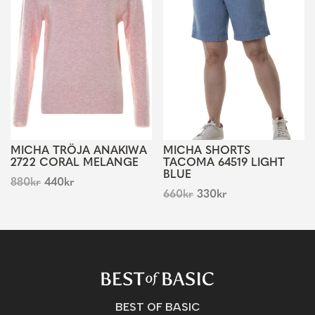
MICHA TRÖJA ANAKIWA
MICHA SHORTS
2722 CORAL MELANGE
TACOMA 64519 LIGHT
BLUE
880
kr
440
kr
660
kr
330
kr
BEST OF BASIC