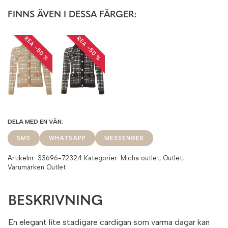
FINNS ÄVEN I DESSA FÄRGER:
REA −50 %
REA −50 %
SMS
WHATSAPP
MESSENGER
Artikelnr:
33696-72324
Kategorier:
Micha outlet
,
Outlet
,
Varumärken Outlet
BESKRIVNING
En elegant lite stadigare cardigan som varma dagar kan