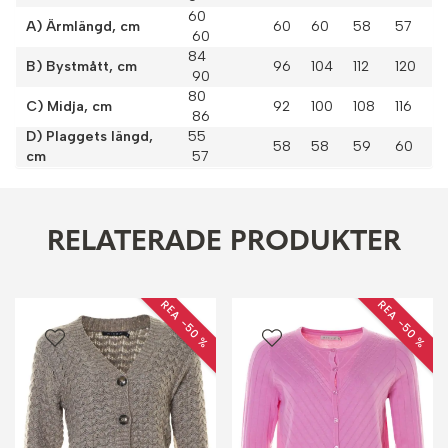
60
A) Ärmlängd, cm
60
60
58
57
60
84
B) Bystmått, cm
96
104
112
120
90
80
C) Midja, cm
92
100
108
116
86
D) Plaggets längd,
55
58
58
59
60
cm
57
RELATERADE PRODUKTER
REA −50 %
REA −50 %