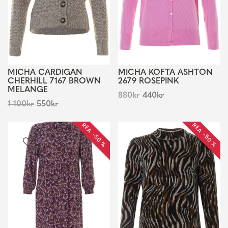
MICHA CARDIGAN
MICHA KOFTA ASHTON
CHERHILL 7167 BROWN
2679 ROSEPINK
MELANGE
880
kr
440
kr
1 100
kr
550
kr
REA −50 %
REA −50 %