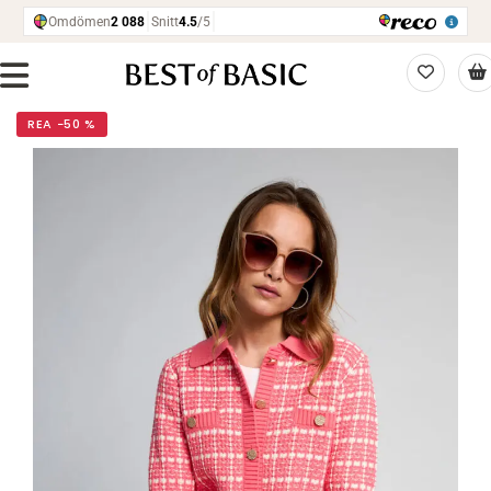
REA −50 %