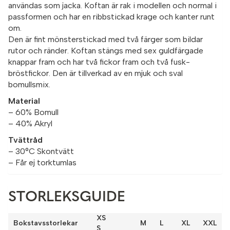
användas som jacka. Koftan är rak i modellen och normal i
passformen och har en ribbstickad krage och kanter runt
om.
Den är fint mönsterstickad med två färger som bildar
rutor och ränder. Koftan stängs med sex guldfärgade
knappar fram och har två fickor fram och två fusk-
bröstfickor. Den är tillverkad av en mjuk och sval
bomullsmix.
Material
– 60% Bomull
– 40% Akryl
Tvättråd
– 30°C Skontvätt
– Får ej torktumlas
STORLEKSGUIDE
XS
Bokstavsstorlekar
M
L
XL
XXL
S