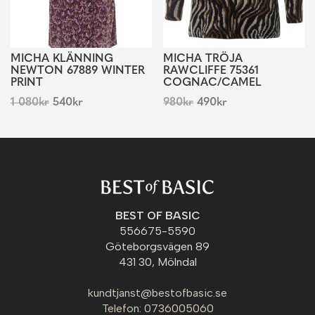
MICHA KLÄNNING
MICHA TRÖJA
NEWTON 67889 WINTER
RAWCLIFFE 75361
PRINT
COGNAC/CAMEL
1 080
kr
540
kr
980
kr
490
kr
BEST OF BASIC
556675-5590
Göteborgsvägen 89
431 30, Mölndal
kundtjanst@bestofbasic.se
Telefon: 0736005060