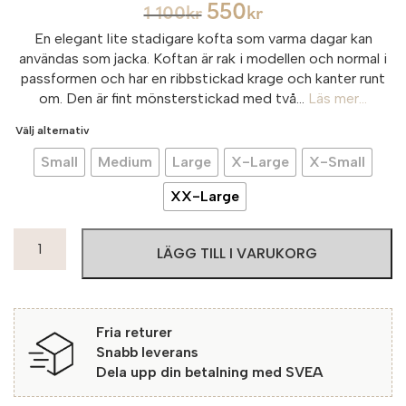
550
1 100
kr
kr
En elegant lite stadigare kofta som varma dagar kan
användas som jacka. Koftan är rak i modellen och normal i
passformen och har en ribbstickad krage och kanter runt
om. Den är fint mönsterstickad med två...
Läs mer...
Välj alternativ
Small
Medium
Large
X-Large
X-Small
XX-Large
Micha
LÄGG TILL I VARUKORG
Cardigan
Cartagena
72324
Coral/Offwhite
Fria returer
mängd
Snabb leverans
Dela upp din betalning med SVEA