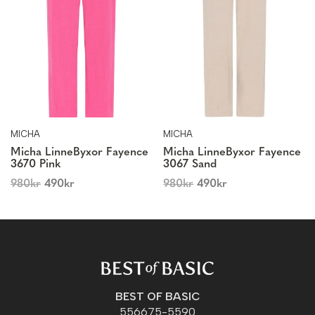
MICHA
MICHA
Micha LinneByxor Fayence
Micha LinneByxor Fayence
3670 Pink
3067 Sand
980
kr
490
kr
980
kr
490
kr
BEST OF BASIC
556675-5590