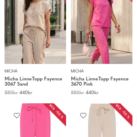
MICHA
MICHA
Micha LinneTopp Fayence
Micha LinneTopp Fayence
3067 Sand
3670 Pink
880
kr
440
kr
880
kr
440
kr
REA −50 %
REA −50 %