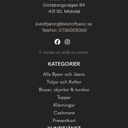
Göteborgsvägen 89
431 30, Mölndal
kundtjanst@bestofbasic.se
Telefon: 0736005060
E-handel av andEverywhere
KATEGORIER
Alla Byxor och Jeans
Tröjor och Koftor
Blusar, skjortor & tunikor
Toppar
Klänningar
Cashmere
Presentkort