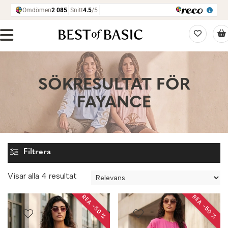
SÖKRESULTAT FÖR
FAYANCE
Filtrera
Sortera
Visar alla 4 resultat
efter
REA −50 %
REA −50 %
senaste